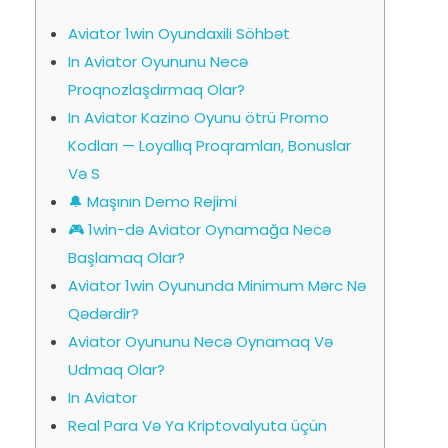
Aviator 1win Oyundaxili Söhbət
In Aviator Oyununu Necə
Proqnozlaşdırmaq Olar?
In Aviator Kazino Oyunu ötrü Promo
Kodları — Loyallıq Proqramları, Bonuslar
Və S
🔔 Maşının Demo Rejimi
🎮 1win-də Aviator Oynamağa Necə
Başlamaq Olar?
Aviator 1win Oyununda Minimum Mərc Nə
Qədərdir?
Aviator Oyununu Necə Oynamaq Və
Udmaq Olar?
In Aviator
Real Para Və Ya Kriptovalyuta üçün