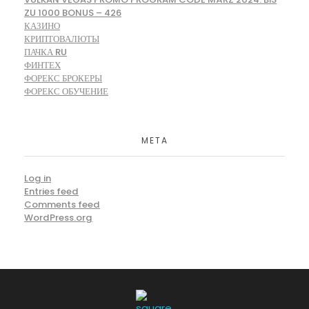
ZU 1000 BONUS – 426
КАЗИНО
КРИПТОВАЛЮТЫ
ПАЧКА RU
ФИНТЕХ
ФОРЕКС БРОКЕРЫ
ФОРЕКС ОБУЧЕНИЕ
META
Log in
Entries feed
Comments feed
WordPress.org