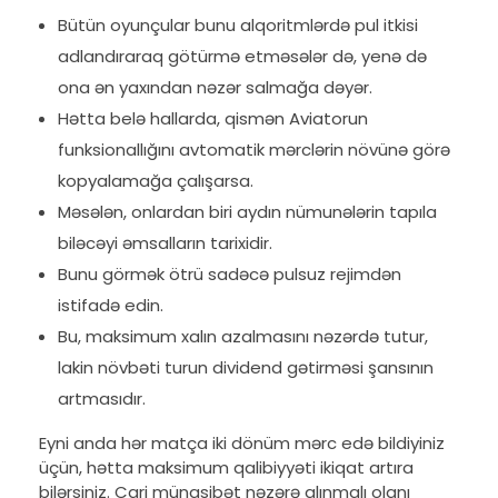
Bütün oyunçular bunu alqoritmlərdə pul itkisi
adlandıraraq götürmə etməsələr də, yenə də
ona ən yaxından nəzər salmağa dəyər.
Hətta belə hallarda, qismən Aviatorun
funksionallığını avtomatik mərclərin növünə görə
kopyalamağa çalışarsa.
Məsələn, onlardan biri aydın nümunələrin tapıla
biləcəyi əmsalların tarixidir.
Bunu görmək ötrü sadəcə pulsuz rejimdən
istifadə edin.
Bu, maksimum xalın azalmasını nəzərdə tutur,
lakin növbəti turun dividend gətirməsi şansının
artmasıdır.
Eyni anda hər matça iki dönüm mərc edə bildiyiniz
üçün, hətta maksimum qalibiyyəti ikiqat artıra
bilərsiniz. Cari münasibət nəzərə alınmalı olanı