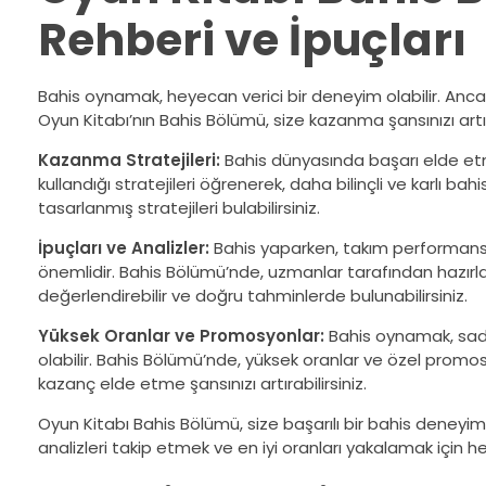
Rehberi ve İpuçları
Bahis oynamak, heyecan verici bir deneyim olabilir. Ancak, b
Oyun Kitabı’nın Bahis Bölümü, size kazanma şansınızı artı
Kazanma Stratejileri:
Bahis dünyasında başarı elde etm
kullandığı stratejileri öğrenerek, daha bilinçli ve karlı bahi
tasarlanmış stratejileri bulabilirsiniz.
İpuçları ve Analizler:
Bahis yaparken, takım performansla
önemlidir. Bahis Bölümü’nde, uzmanlar tarafından hazırlan
değerlendirebilir ve doğru tahminlerde bulunabilirsiniz.
Yüksek Oranlar ve Promosyonlar:
Bahis oynamak, sad
olabilir. Bahis Bölümü’nde, yüksek oranlar ve özel promos
kazanç elde etme şansınızı artırabilirsiniz.
Oyun Kitabı Bahis Bölümü, size başarılı bir bahis deneyi
analizleri takip etmek ve en iyi oranları yakalamak için h