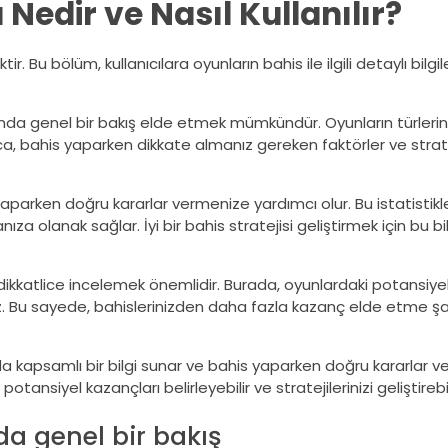
Nedir ve Nasıl Kullanılır?
. Bu bölüm, kullanıcılara oyunların bahis ile ilgili detaylı bilgil
kında genel bir bakış elde etmek mümkündür. Oyunların türleri
yrıca, bahis yaparken dikkate almanız gereken faktörler ve strat
aparken doğru kararlar vermenize yardımcı olur. Bu istatistikle
a olanak sağlar. İyi bir bahis stratejisi geliştirmek için bu bi
dikkatlice incelemek önemlidir. Burada, oyunlardaki potansiye
iniz. Bu sayede, bahislerinizden daha fazla kazanç elde etme şa
nda kapsamlı bir bilgi sunar ve bahis yaparken doğru kararlar 
ansiyel kazançları belirleyebilir ve stratejilerinizi geliştirebili
a genel bir bakış