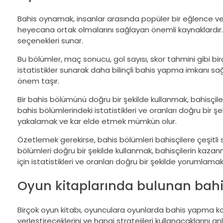
Bahis oynamak, insanlar arasında popüler bir eğlence ve 
heyecana ortak olmalarını sağlayan önemli kaynaklardır. Bahi
seçenekleri sunar.
Bu bölümler, maç sonucu, gol sayısı, skor tahmini gibi birç
istatistikler sunarak daha bilinçli bahis yapma imkanı sa
önem taşır.
Bir bahis bölümünü doğru bir şekilde kullanmak, bahisçiler
bahis bölümlerindeki istatistikleri ve oranları doğru bir 
yakalamak ve kar elde etmek mümkün olur.
Özetlemek gerekirse, bahis bölümleri bahisçilere çeşitli sp
bölümleri doğru bir şekilde kullanmak, bahisçilerin kazan
için istatistikleri ve oranları doğru bir şekilde yorumlam
Oyun kitaplarında bulunan bahi
Birçok oyun kitabı, oyunculara oyunlarda bahis yapma kon
yerleştireceklerini ve hangi stratejileri kullanacaklarını