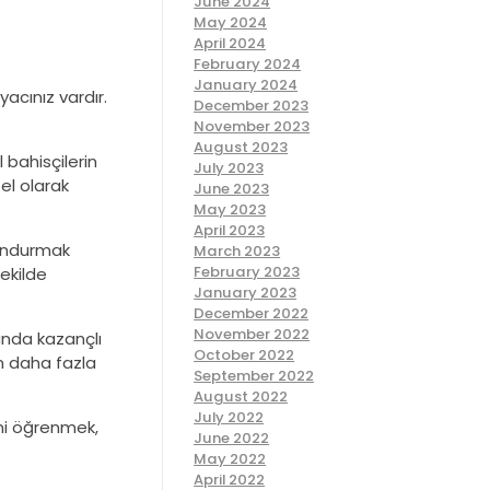
June 2024
May 2024
April 2024
February 2024
January 2024
yacınız vardır.
December 2023
November 2023
August 2023
bahisçilerin
July 2023
zel olarak
June 2023
May 2023
April 2023
lundurmak
March 2023
February 2023
ekilde
January 2023
December 2022
November 2022
nda kazançlı
October 2022
en daha fazla
September 2022
August 2022
July 2022
ini öğrenmek,
June 2022
May 2022
April 2022