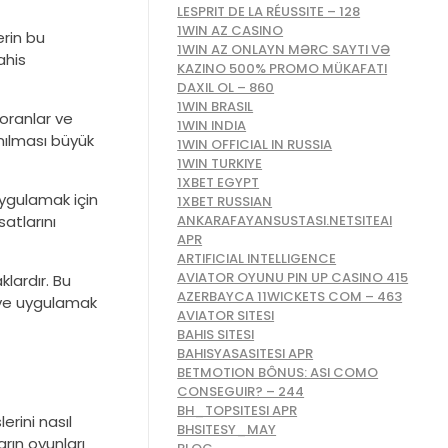
LESPRIT DE LA RÉUSSITE – 128
1WIN AZ CASINO
erin bu
1WIN AZ ONLAYN MƏRC SAYTI VƏ
ahis
KAZINO 500% PROMO MÜKAFATI
DAXIL OL – 860
1WIN BRASIL
 oranlar ve
1WIN INDIA
anılması büyük
1WIN OFFICIAL IN RUSSIA
1WIN TURKIYE
1XBET EGYPT
uygulamak için
1XBET RUSSIAN
atlarını
ANKARAFAYANSUSTASI.NETSITEAI
APR
ARTIFICIAL INTELLIGENCE
AVIATOR OYUNU PIN UP CASINO 415
klardır. Bu
AZERBAYCA 11WICKETS COM – 463
k ve uygulamak
AVIATOR SITESI
BAHIS SITESI
BAHISYASASITESI APR
BETMOTION BÔNUS: ASI COMO
CONSEGUIR? – 244
BH_TOPSITESI APR
rini nasıl
BHSITESY_MAY
arın oyunları