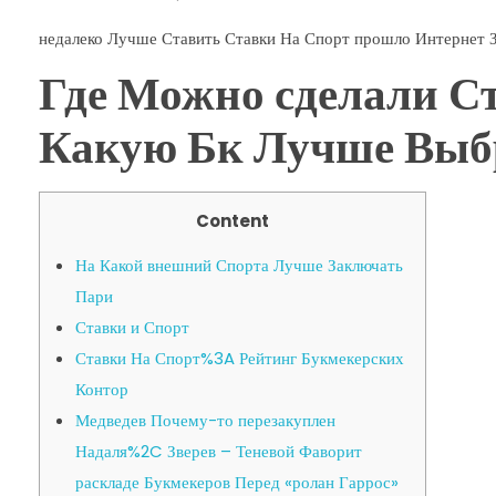
недалеко Лучше Ставить Ставки На Спорт прошло Интернет З
Где Можно сделали С
Какую Бк Лучше Вы
Content
На Какой внешний Спорта Лучше Заключать
Пари
Ставки и Спорт
Ставки На Спорт%3A Рейтинг Букмекерских
Контор
Медведев Почему-то перезакуплен
Надаля%2C Зверев – Теневой Фаворит
раскладе Букмекеров Перед «ролан Гаррос»