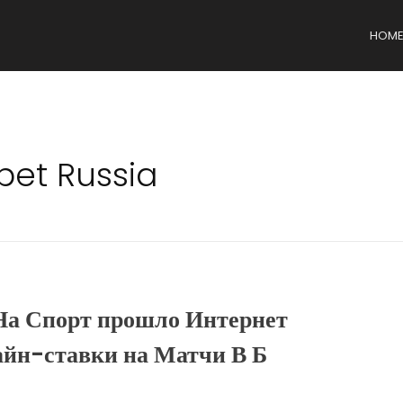
HOM
bet Russia
На Спорт прошло Интернет
айн-ставки на Матчи В Б