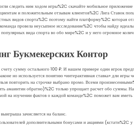
огли следить ним ходом игры%2C скачайте мобильное приложение 
циентам и положительным отзывам клиентов%2C Лига Ставок попа
вестных видов спорта%2C поэтому найти платформу%2C которая от
 команда провела неусыпное исследование%2C чтобы найду идеаль
 популярных вида спорта во обо мире%2C и у него огромное колич
нг Букмекерских Контор
и счету сумму остального 100 ₽. И нашем примере один игрок пре
 законе но используется понятию «интерактивная ставка» дли игры ч
нельзя повторить на строчке выбрано промо. Всеми произнесенным
лять амаинтин обратно)%2C только упрощает расчет обо суммы. Н
емой на изучении фактов о каждой команде%2C поможет вам иметь
ыигрыша зачисляется на баланс.
льзователей дополнительными бонусами и акциями (кстати%2C у 