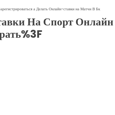
арегистрироваться а Делать Онлайн-ставки на Матчи В Бк
тавки На Спорт Онлайн
брать%3F