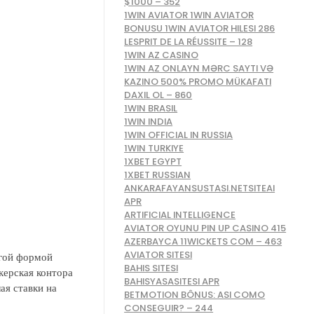
$1000 – 352
1WIN AVIATOR 1WIN AVIATOR
BONUSU 1WIN AVIATOR HILESI 286
LESPRIT DE LA RÉUSSITE – 128
1WIN AZ CASINO
1WIN AZ ONLAYN MƏRC SAYTI VƏ
KAZINO 500% PROMO MÜKAFATI
DAXIL OL – 860
1WIN BRASIL
1WIN INDIA
1WIN OFFICIAL IN RUSSIA
1WIN TURKIYE
1XBET EGYPT
1XBET RUSSIAN
ANKARAFAYANSUSTASI.NETSITEAI
APR
ARTIFICIAL INTELLIGENCE
AVIATOR OYUNU PIN UP CASINO 415
AZERBAYCA 11WICKETS COM – 463
AVIATOR SITESI
угой формой
BAHIS SITESI
керская контора
BAHISYASASITESI APR
ая ставки на
BETMOTION BÔNUS: ASI COMO
CONSEGUIR? – 244