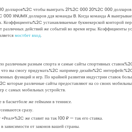
00 долларов%2C чтобы выиграть 21%2C 000 20%2C 000 долларов
 000 XNUMX долларов ддя команды B. Когда команда A выигрыва
х. Коэффициенты%2C устанавливаемые букмекерской конторой пе
от различных действий же событий во время игры. Коэффициенты у
вляется
мостбет вход
.
по различным разным спорта и самые сайты спортивных ставок%2C
2C что вы смогу придумать%2C например дизайн%2C интерфейс%2
енных функций и игр. По крайней развития индустрии ставок боль
%2C которые различные сайты предоставляют на со своих мобильны
игр с самых мобильных устройств.
е в баскетболе же геймами в теннисе.
еиваются сразу.
Реал»%2C же ставит на так 100 ₽ — так его ставка.
в зависимости от законов вашей страны.