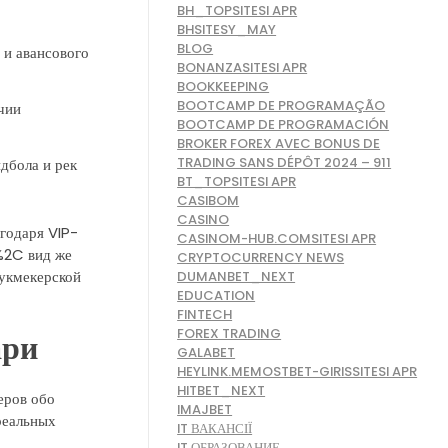
BH_TOPSITESI APR
BHSITESY_MAY
BLOG
 и авансового
BONANZASITESI APR
BOOKKEEPING
BOOTCAMP DE PROGRAMAÇÃO
чии
BOOTCAMP DE PROGRAMACIÓN
BROKER FOREX AVEC BONUS DE
TRADING SANS DÉPÔT 2024 – 911
дбола и рек
BT_TOPSITESI APR
CASIBOM
CASINO
годаря VIP-
CASINOM-HUB.COMSITESI APR
я%2C вид же
CRYPTOCURRENCY NEWS
укмекерской
DUMANBET_NEXT
EDUCATION
FINTECH
FOREX TRADING
ари
GALABET
HEYLINK.MEMOSTBET-GIRISSITESI APR
HITBET_NEXT
еров обо
IMAJBET
реальных
IT ВАКАНСІЇ
IT ОБРАЗОВАНИЕ