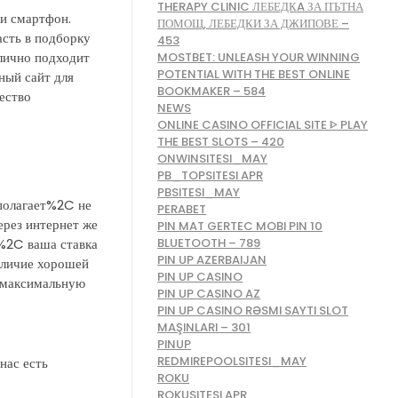
THERAPY CLINIC ЛЕБЕДКA ЗА ПЪТНА
и смартфон.
ПОМОЩ, ЛЕБЕДКИ ЗА ДЖИПОВЕ –
сть в подборку
453
лично подходит
MOSTBET: UNLEASH YOUR WINNING
POTENTIAL WITH THE BEST ONLINE
ный сайт для
BOOKMAKER – 584
ество
NEWS
ONLINE CASINO OFFICIAL SITE ᐈ PLAY
THE BEST SLOTS – 420
ONWINSITESI_MAY
PB_TOPSITESI APR
PBSITESI_MAY
дполагает%2C не
PERABET
ерез интернет же
PIN MAT GERTEC MOBI PIN 10
и%2C ваша ставка
BLUETOOTH – 789
PIN UP AZERBAIJAN
аличие хорошей
PIN UP CASINO
 максимальную
PIN UP CASINO AZ
PIN UP CASINO RƏSMI SAYTI SLOT
MAŞINLARI – 301
PINUP
REDMIREPOOLSITESI_MAY
нас есть
ROKU
ROKUSITESI APR