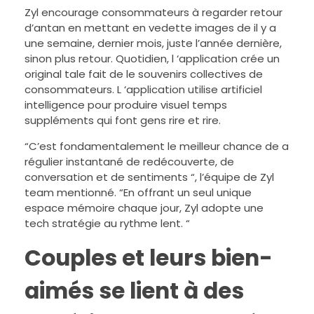
Zyl encourage consommateurs à regarder retour
d’antan en mettant en vedette images de il y a
une semaine, dernier mois, juste l’année dernière,
sinon plus retour. Quotidien, l ‘application crée un
original tale fait de le souvenirs collectives de
consommateurs. L ‘application utilise artificiel
intelligence pour produire visuel temps
suppléments qui font gens rire et rire.
“C’est fondamentalement le meilleur chance de a
régulier instantané de redécouverte, de
conversation et de sentiments “, l’équipe de Zyl
team mentionné. “En offrant un seul unique
espace mémoire chaque jour, Zyl adopte une
tech stratégie au rythme lent. “
Couples et leurs bien-
aimés se lient à des