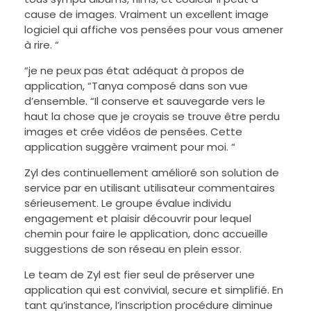
cause de images. Vraiment un excellent image
logiciel qui affiche vos pensées pour vous amener
à rire. “
“je ne peux pas état adéquat à propos de
application, “Tanya composé dans son vue
d’ensemble. “Il conserve et sauvegarde vers le
haut la chose que je croyais se trouve être perdu
images et crée vidéos de pensées. Cette
application suggère vraiment pour moi. “
Zyl des continuellement amélioré son solution de
service par en utilisant utilisateur commentaires
sérieusement. Le groupe évalue individu
engagement et plaisir découvrir pour lequel
chemin pour faire le application, donc accueille
suggestions de son réseau en plein essor.
Le team de Zyl est fier seul de préserver une
application qui est convivial, secure et simplifié. En
tant qu’instance, l’inscription procédure diminue