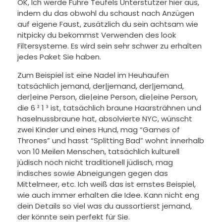
OK, Ich werde Führe Teufels Unterstützer hier aus,
indem du das obwohl du schaust nach Anzügen
auf eigene Faust, zusätzlich du sein achtsam wie
nitpicky du bekommst Verwenden des look
Filtersysteme. Es wird sein sehr schwer zu erhalten
jedes Paket Sie haben.
Zum Beispiel ist eine Nadel im Heuhaufen
tatsächlich jemand, der|jemand, der|jemand,
der|eine Person, die|eine Person, die|eine Person,
die 6 ² 1 ³ ist, tatsächlich braune Haarsträhnen und
haselnussbraune hat, absolvierte NYC, wünscht
zwei Kinder und eines Hund, mag “Games of
Thrones” und hasst “Splitting Bad” wohnt innerhalb
von 10 Meilen Menschen, tatsächlich kulturell
jüdisch noch nicht traditionell jüdisch, mag
indisches sowie Abneigungen gegen das
Mittelmeer, etc. Ich weiß das ist ernstes Beispiel,
wie auch immer erhalten die Idee. Kann nicht eng
dein Details so viel was du aussortierst jemand,
der könnte sein perfekt für Sie.