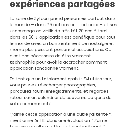
expériences partagées
La zone de Zyl comprend personnes partout dans
le monde – dans 75 nations are particular – et ses
users range en vieillir de très tôt 20 ans à tard
dans les 60. L ‘application est bénéfique pour tout
le monde avec un bon sentiment de nostalgie et
même plus puissant personnel associations. Ce
n’est pas nécessaire de être vraiment
technophile pour avoir le accrocher comment
application fonctionne vraiment.
En tant que un totalement gratuit Zyl utilisateur,
vous pouvez télécharger photographies,
parcourez fourni enregistrements, et regardez
retour sur un calendrier de souvenirs de gens de
votre communauté.
“j’aime cette application à une autre j’ai tenté “,
mentionné Arif K. dans une évaluation. “J’aime
tous sympa albums, films, et couleur il peut à