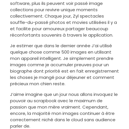
software, plus ils peuvent voir passé image
collections pour revivre unique moments
collectivement. Chaque jour, Zyl spectacles
souffle-du-passé photos et movies utilisées il y a
et facilite pour amoureux partager beaucoup
réconfortants souvenirs à travers le application.
Je estimer que dans le dernier année J’ai utilisé
quelque chose comme 500 images en utilisant
mon appareil intelligent. Je simplement prendre
images comme je accumuler preuves pour un
biographe dont priorité est en fait enregistrement
les choses je mangé pour déjeuner et comment
précieux mon chien reste.
J’aime imagine que un jour nous allons invoquez le
pouvoir au scrapbook avec le maximum de
passion que mon mère vraiment. Cependant,
encore, la majorité mon images continuer à être
correctement niché dans le cloud sans audience
parler de.