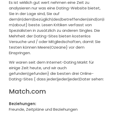
Es ist wirklich gut wert nehmen eine Zeit zu
analysieren nur was eine Dating-Website bietet,
Sie in der Lage sind, Sie auf
dem|in|dem|bezüglich|des|betreffenden|sind|on|i
m|about} beste. Lesen Kritiken verfasst von
Spezialisten in zusätzlich zu anderen Singles. Die
Mehrheit der Dating-Sites bieten kostenlos
Versuche und / oder Mitgliedschaften, damit Sie
testen können Meere|Ozeane} vor dem
Einspringen.
Wir waren seit dem Internet-Dating Markt für
einige Zeit heute, und wir auch
gefunden|gefunden} die besten drei Online-
Dating-Sites { dass jeder|jeder|jeder|Dater sehen:
Match.com
Beziehungen:
Freunde, Zeitpläne und Beziehungen