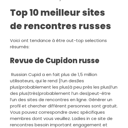
Top 10 meilleur sites
de rencontres russes
Voici ont tendance à être out-top selections
résumés:
Revue de Cupidon russe
Russian Cupid a en fait plus de 1,5 million
utilisateurs, qui le rend {l’un des|les
plus|probablement les plus|à peu près les plus|l’un
des plus|très|probablement l’un des|peut-être
l’un des sites de rencontres en ligne. Générer un
profil et chercher différent personnes sont gratuit.
Vous pouvez correspondre avec spécifiques
membres dont vous veuillez. Ladies in ce site de
rencontres besoin important engagement et