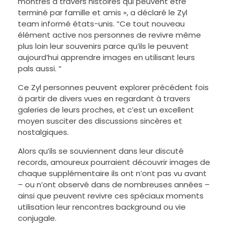
montrés à travers histoires qui peuvent être
terminé par famille et amis », a déclaré le Zyl
team informé états-unis. “Ce tout nouveau
élément active nos personnes de revivre même
plus loin leur souvenirs parce qu’ils le peuvent
aujourd’hui apprendre images en utilisant leurs
pals aussi. “
Ce Zyl personnes peuvent explorer précédent fois
à partir de divers vues en regardant à travers
galeries de leurs proches, et c’est un excellent
moyen susciter des discussions sincères et
nostalgiques.
Alors qu’ils se souviennent dans leur discuté
records, amoureux pourraient découvrir images de
chaque supplémentaire ils ont n’ont pas vu avant
– ou n’ont observé dans de nombreuses années –
ainsi que peuvent revivre ces spéciaux moments
utilisation leur rencontres background ou vie
conjugale.