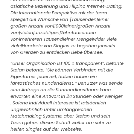
asiatische Beziehung und Filipino Internet-Dating.
Die internationale Perspektive mit der team
spiegelt die Wünsche von {Tausenden|einer
großen Anzahl von|1000|einer|großen Anzahl
von|vielen|unzähligen|Zehntausenden
von|mehreren Tausend|einer Menge|wider viele,
viele|Hunderte von Singles zu begehen jenseits
von Grenzen zu entdecken Liebe Übersee.
“Unser Organisation ist 100 % transparent”, betonte
Stefan betonte. “Sie können Verbinden mit die
Eigentümer jederzeit, haben haben ein
fantastisches Kundendienst. ” Benutzer was sende
eine Anfrage an die Kundendienstteam kann
erwarten eine Antwort in 24 Stunden oder weniger
. Solche individuell Interesse ist tatsächlich
ungewöhnlich unter umfangreichen
Matchmaking Systeme, aber Stefan und sein
Team gehen diesen Schritt weiter um sehr zu
helfen Singles auf der Webseite.