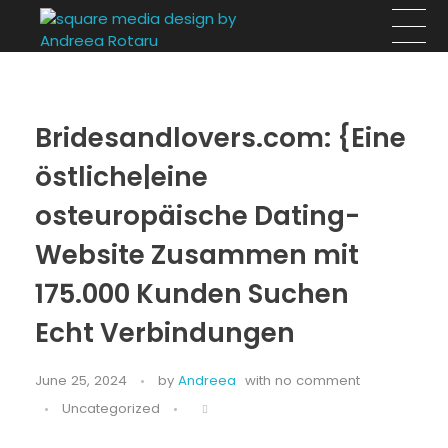
Square Media Design by Andreea Rotaru
Design, arhitectură si evenimente
Bridesandlovers.com: {Eine
östliche|eine
osteuropäische Dating-
Website Zusammen mit
175.000 Kunden Suchen
Echt Verbindungen
June 25, 2024
by
Andreea
with
no comment
Uncategorized