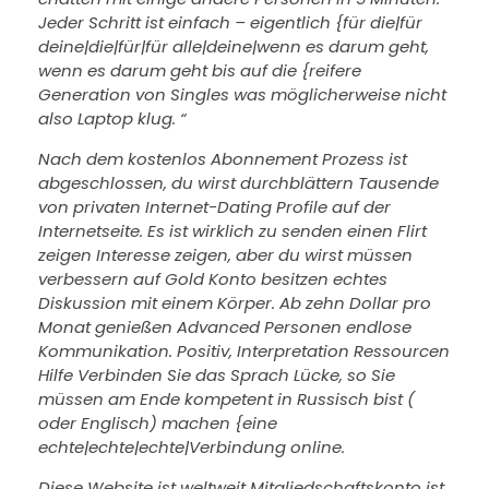
Jeder Schritt ist einfach – eigentlich {für die|für
deine|die|für|für alle|deine|wenn es darum geht,
wenn es darum geht bis auf die {reifere
Generation von Singles was möglicherweise nicht
also Laptop klug. “
Nach dem kostenlos Abonnement Prozess ist
abgeschlossen, du wirst durchblättern Tausende
von privaten Internet-Dating Profile auf der
Internetseite. Es ist wirklich zu senden einen Flirt
zeigen Interesse zeigen, aber du wirst müssen
verbessern auf Gold Konto besitzen echtes
Diskussion mit einem Körper. Ab zehn Dollar pro
Monat genießen Advanced Personen endlose
Kommunikation. Positiv, Interpretation Ressourcen
Hilfe Verbinden Sie das Sprach Lücke, so Sie
müssen am Ende kompetent in Russisch bist (
oder Englisch) machen {eine
echte|echte|echte|Verbindung online.
Diese Website ist weltweit Mitgliedschaftskonto ist