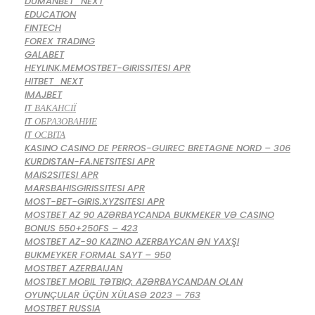
DUMANBET_NEXT
EDUCATION
FINTECH
FOREX TRADING
GALABET
HEYLINK.MEMOSTBET-GIRISSITESI APR
HITBET_NEXT
IMAJBET
IT ВАКАНСІЇ
IT ОБРАЗОВАНИЕ
IT ОСВІТА
KASINO CASINO DE PERROS-GUIREC BRETAGNE NORD – 306
KURDISTAN-FA.NETSITESI APR
MAIS2SITESI APR
MARSBAHISGIRISSITESI APR
MOST-BET-GIRIS.XYZSITESI APR
MOSTBET AZ 90 AZƏRBAYCANDA BUKMEKER VƏ CASINO
BONUS 550+250FS – 423
MOSTBET AZ-90 KAZINO AZERBAYCAN ƏN YAXŞI
BUKMEYKER FORMAL SAYT – 950
MOSTBET AZERBAIJAN
MOSTBET MOBIL TƏTBIQ: AZƏRBAYCANDAN OLAN
OYUNÇULAR ÜÇÜN XÜLASƏ 2023 – 763
MOSTBET RUSSIA