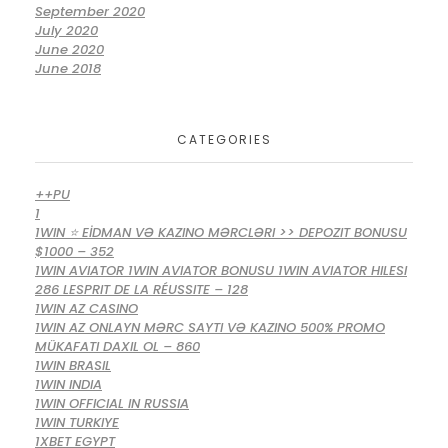
September 2020
July 2020
June 2020
June 2018
CATEGORIES
++PU
1
1WIN ⭐ EİDMAN VƏ KAZINO MƏRCLƏRI >> DEPOZIT BONUSU
$1000 – 352
1WIN AVIATOR 1WIN AVIATOR BONUSU 1WIN AVIATOR HILESI
286 LESPRIT DE LA RÉUSSITE – 128
1WIN AZ CASINO
1WIN AZ ONLAYN MƏRC SAYTI VƏ KAZINO 500% PROMO
MÜKAFATI DAXIL OL – 860
1WIN BRASIL
1WIN INDIA
1WIN OFFICIAL IN RUSSIA
1WIN TURKIYE
1XBET EGYPT