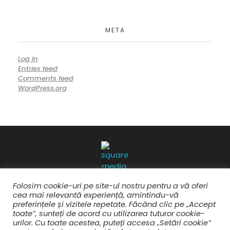
META
Log in
Entries feed
Comments feed
WordPress.org
Folosim cookie-uri pe site-ul nostru pentru a vă oferi
cea mai relevantă experiență, amintindu-vă
preferințele și vizitele repetate. Făcând clic pe „Accept
toate”, sunteți de acord cu utilizarea tuturor cookie-
Square Media Design by Andreea Rotaru
urilor. Cu toate acestea, puteți accesa „Setări cookie”
Design, arhitectură si evenimente