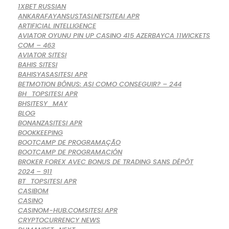
1XBET RUSSIAN
ANKARAFAYANSUSTASI.NETSITEAI APR
ARTIFICIAL INTELLIGENCE
AVIATOR OYUNU PIN UP CASINO 415 AZERBAYCA 11WICKETS
COM – 463
AVIATOR SITESI
BAHIS SITESI
BAHISYASASITESI APR
BETMOTION BÔNUS: ASI COMO CONSEGUIR? – 244
BH_TOPSITESI APR
BHSITESY_MAY
BLOG
BONANZASITESI APR
BOOKKEEPING
BOOTCAMP DE PROGRAMAÇÃO
BOOTCAMP DE PROGRAMACIÓN
BROKER FOREX AVEC BONUS DE TRADING SANS DÉPÔT
2024 – 911
BT_TOPSITESI APR
CASIBOM
CASINO
CASINOM-HUB.COMSITESI APR
CRYPTOCURRENCY NEWS