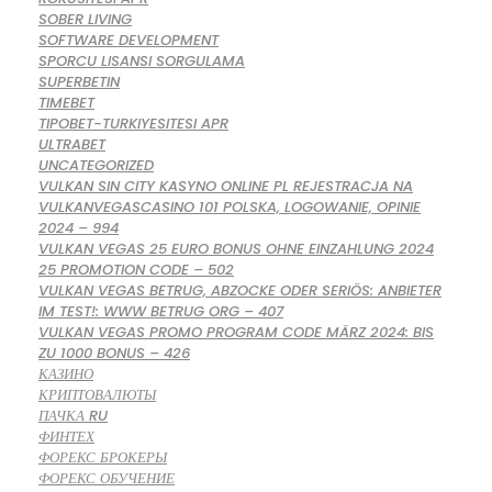
SOBER LIVING
SOFTWARE DEVELOPMENT
SPORCU LISANSI SORGULAMA
SUPERBETIN
TIMEBET
TIPOBET-TURKIYESITESI APR
ULTRABET
UNCATEGORIZED
VULKAN SIN CITY KASYNO ONLINE PL REJESTRACJA NA
VULKANVEGASCASINO 101 POLSKA, LOGOWANIE, OPINIE
2024 – 994
VULKAN VEGAS 25 EURO BONUS OHNE EINZAHLUNG 2024
25 PROMOTION CODE – 502
VULKAN VEGAS BETRUG, ABZOCKE ODER SERIÖS: ANBIETER
IM TEST!: WWW BETRUG ORG – 407
VULKAN VEGAS PROMO PROGRAM CODE MÄRZ 2024: BIS
ZU 1000 BONUS – 426
КАЗИНО
КРИПТОВАЛЮТЫ
ПАЧКА RU
ФИНТЕХ
ФОРЕКС БРОКЕРЫ
ФОРЕКС ОБУЧЕНИЕ