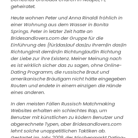
geheiratet.
Heute wohnen Peter und Anna Rinaldi fröhlich in
einer Wohnung aus dem Wasser in Bonita
Springs. Peter in letzter Zeit hatte an
Bridesandlovers.com der Gruppe für die
Einführung des {für|das|auf das|zu Ihrem|in das|in
Richtung|mit dem|in|in Richtung|auf|in Richtung
der Liebe zur ihre Existenz. Meiner Meinung nach
es ist wirklich sicher das zu sagen, ohne Online-
Dating Programm, die russische Braut und
amerikanische Bräutigam nicht hätte eingegeben
Routen und endete in einem einzigen die Hände
eines anderen.
In den meisten Fällen Russisch Matchmaking
Websites erhalten ein schlechtes Rap, um
Benutzer mit künstlichen zu ködern Benutzer und
abgerechnete Typen, aber Bridesandlovers.com
lehnt solche unappetitlichen Taktiken ab.
Gestartet im Jahr 2009, der Nischenmarkt Dating-