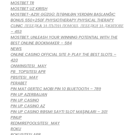
MOSTBET TR
MOSTBET UZ KIRISH
MOSTBET-AZ91 GÜZGÜ: İSTƏNILƏN YERDƏN BAŞLANĞIC
BONUS 550+250F PHYSIOTHERAPY PHYSICAL THERAPY
CLINIC ЛЕБЕДКA ЗА ПЪТНА ПОМОЩ, ЛЕБЕДКИ ЗА ДЖИПОВЕ
– 453
MOSTBET: UNLEASH YOUR WINNING POTENTIAL WITH THE
BEST ONLINE BOOKMAKER – 584
NEWS
ONLINE CASINO OFFICIAL SITE ᐈ PLAY THE BEST SLOTS –
420
ONWINSITESI_MAY
PB_TOPSITESI APR
PBSITESI_MAY
PERABET
PIN MAT GERTEC MOBI PIN 10 BLUETOOTH – 789
PIN UP AZERBAIJAN
PIN UP CASINO
PIN UP CASINO AZ
PIN UP CASINO RƏSMI SAYTI SLOT MAŞINLARI – 301
PINUP
REDMIREPOOLSITESI_MAY
ROKU
ROKUSITESI APR