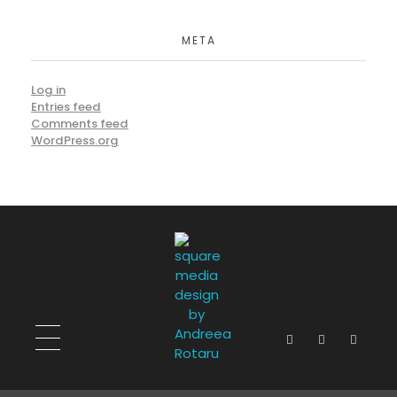
META
Log in
Entries feed
Comments feed
WordPress.org
Square Media Design by Andreea Rotaru
Design, arhitectură si evenimente