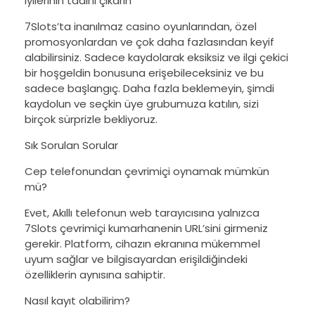
iyilerinin tadını çıkarın
7Slots’ta inanılmaz casino oyunlarından, özel
promosyonlardan ve çok daha fazlasından keyif
alabilirsiniz. Sadece kaydolarak eksiksiz ve ilgi çekici
bir hoşgeldin bonusuna erişebileceksiniz ve bu
sadece başlangıç. Daha fazla beklemeyin, şimdi
kaydolun ve seçkin üye grubumuza katılın, sizi
birçok sürprizle bekliyoruz.
Sık Sorulan Sorular
Cep telefonundan çevrimiçi oynamak mümkün
mü?
Evet, Akıllı telefonun web tarayıcısına yalnızca
7Slots çevrimiçi kumarhanenin URL’sini girmeniz
gerekir. Platform, cihazın ekranına mükemmel
uyum sağlar ve bilgisayardan erişildiğindeki
özelliklerin aynısına sahiptir.
Nasıl kayıt olabilirim?