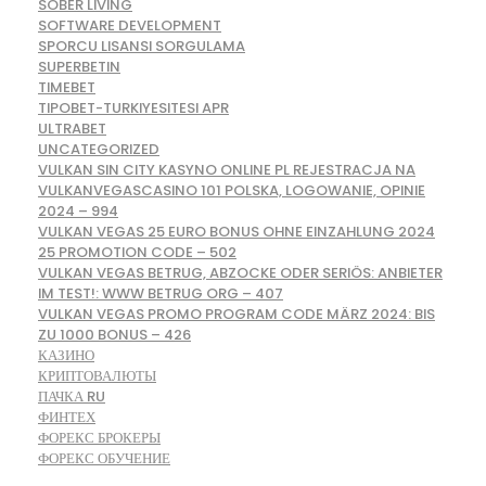
SOBER LIVING
SOFTWARE DEVELOPMENT
SPORCU LISANSI SORGULAMA
SUPERBETIN
TIMEBET
TIPOBET-TURKIYESITESI APR
ULTRABET
UNCATEGORIZED
VULKAN SIN CITY KASYNO ONLINE PL REJESTRACJA NA
VULKANVEGASCASINO 101 POLSKA, LOGOWANIE, OPINIE
2024 – 994
VULKAN VEGAS 25 EURO BONUS OHNE EINZAHLUNG 2024
25 PROMOTION CODE – 502
VULKAN VEGAS BETRUG, ABZOCKE ODER SERIÖS: ANBIETER
IM TEST!: WWW BETRUG ORG – 407
VULKAN VEGAS PROMO PROGRAM CODE MÄRZ 2024: BIS
ZU 1000 BONUS – 426
КАЗИНО
КРИПТОВАЛЮТЫ
ПАЧКА RU
ФИНТЕХ
ФОРЕКС БРОКЕРЫ
ФОРЕКС ОБУЧЕНИЕ