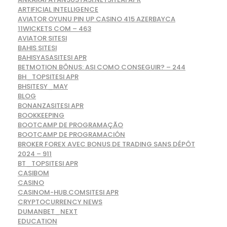
ARTIFICIAL INTELLIGENCE
AVIATOR OYUNU PIN UP CASINO 415 AZERBAYCA
11WICKETS COM – 463
AVIATOR SITESI
BAHIS SITESI
BAHISYASASITESI APR
BETMOTION BÔNUS: ASI COMO CONSEGUIR? – 244
BH_TOPSITESI APR
BHSITESY_MAY
BLOG
BONANZASITESI APR
BOOKKEEPING
BOOTCAMP DE PROGRAMAÇÃO
BOOTCAMP DE PROGRAMACIÓN
BROKER FOREX AVEC BONUS DE TRADING SANS DÉPÔT
2024 – 911
BT_TOPSITESI APR
CASIBOM
CASINO
CASINOM-HUB.COMSITESI APR
CRYPTOCURRENCY NEWS
DUMANBET_NEXT
EDUCATION