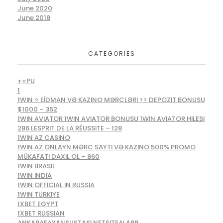
June 2020
June 2018
CATEGORIES
++PU
1
1WIN ⭐ EİDMAN VƏ KAZINO MƏRCLƏRI >> DEPOZIT BONUSU
$1000 – 352
1WIN AVIATOR 1WIN AVIATOR BONUSU 1WIN AVIATOR HILESI
286 LESPRIT DE LA RÉUSSITE – 128
1WIN AZ CASINO
1WIN AZ ONLAYN MƏRC SAYTI VƏ KAZINO 500% PROMO
MÜKAFATI DAXIL OL – 860
1WIN BRASIL
1WIN INDIA
1WIN OFFICIAL IN RUSSIA
1WIN TURKIYE
1XBET EGYPT
1XBET RUSSIAN
ANKARAFAYANSUSTASI.NETSITEAI APR