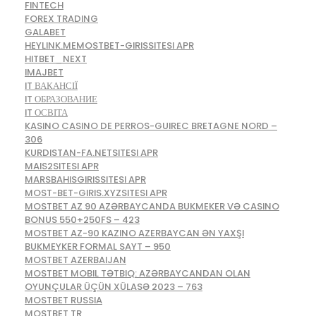
FINTECH
FOREX TRADING
GALABET
HEYLINK.MEMOSTBET-GIRISSITESI APR
HITBET_NEXT
IMAJBET
IT ВАКАНСІЇ
IT ОБРАЗОВАНИЕ
IT ОСВІТА
KASINO CASINO DE PERROS-GUIREC BRETAGNE NORD –
306
KURDISTAN-FA.NETSITESI APR
MAIS2SITESI APR
MARSBAHISGIRISSITESI APR
MOST-BET-GIRIS.XYZSITESI APR
MOSTBET AZ 90 AZƏRBAYCANDA BUKMEKER VƏ CASINO
BONUS 550+250FS – 423
MOSTBET AZ-90 KAZINO AZERBAYCAN ƏN YAXŞI
BUKMEYKER FORMAL SAYT – 950
MOSTBET AZERBAIJAN
MOSTBET MOBIL TƏTBIQ: AZƏRBAYCANDAN OLAN
OYUNÇULAR ÜÇÜN XÜLASƏ 2023 – 763
MOSTBET RUSSIA
MOSTBET TR