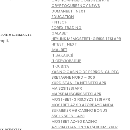
CASINOM-HUB.COMSITESI APR
CRYPTOCURRENCY NEWS
DUMANBET_NEXT
EDUCATION
FINTECH
FOREX TRADING
GALABET
алюйте швидкість
HEYLINK.MEMOSTBET-GIRISSITESI APR
орії,
HITBET_NEXT
IMAJBET
IT ВАКАНСІЇ
IT ОБРАЗОВАНИЕ
IT ОСВІТА
KASINO CASINO DE PERROS-GUIREC
BRETAGNE NORD – 306
KURDISTAN-FA.NETSITESI APR
MAIS2SITESI APR
MARSBAHISGIRISSITESI APR
MOST-BET-GIRIS.XYZSITESI APR
MOSTBET AZ 90 AZƏRBAYCANDA
BUKMEKER VƏ CASINO BONUS
550+250FS – 423
MOSTBET AZ-90 KAZINO
AZERBAYCAN ƏN YAXŞI BUKMEYKER
их аспектах