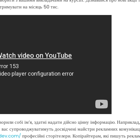
отримувати на місяць 50 тис.
ворили собі ім’я, здатні надати дійсно цінну інформацію. Наприклад
ас супроводжуватимуть досвідчені майстри рекламних комунікаці
sdev.com/
професійні сторітелери. Копірайтерам, які пишуть реклам