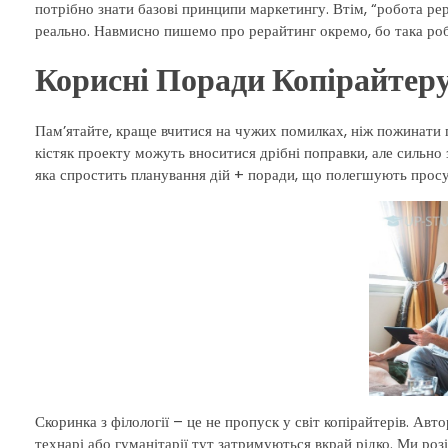
потрібно знати базові принципи маркетингу. Втім, “робота ре
реально. Навмисно пишемо про рерайтинг окремо, бо така робо
Корисні Поради Копірайтер
Пам’ятайте, краще вчитися на чужих помилках, ніж пожинати п
кістяк проекту можуть вноситися дрібні поправки, але сильно 
яка спростить планування дій + поради, що полегшують просув
Скоринка з філології – це не пропуск у світ копірайтерів. Авт
технарі або гуманітарії тут затримуються вкрай рідко. Ми розіб