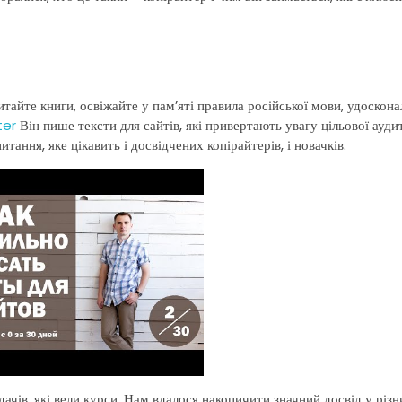
тайте книги, освіжайте у пам’яті правила російської мови, удоскон
ter
Він пише тексти для сайтів, які привертають увагу цільової аудит
ання, яке цікавить і досвідчених копірайтерів, і новачків.
ачів, які вели курси. Нам вдалося накопичити значний досвід у різн