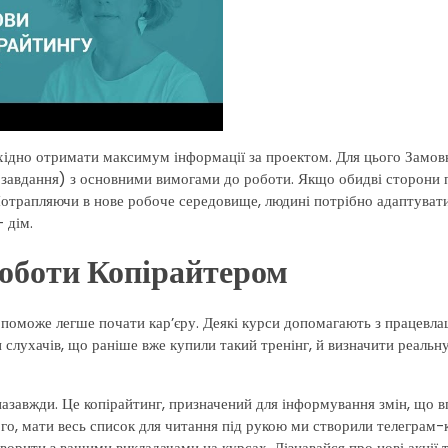
обхідно отримати максимум інформації за проектом. Для цього Замо
е завдання) з основними вимогами до роботи. Якщо обидві сторони
Потрапляючи в нове робоче середовище, людині потрібно адаптувати
 дім.
Роботи Копірайтером
опоможе легше почати кар’єру. Деякі курси допомагають з працевл
слухачів, що раніше вже купили такий тренінг, й визначити реальну
 назавжди. Це копірайтинг, призначений для інформування змін, що 
го, мати весь список для читання під рукою ми створили телеграм-к
рити з вашими викладачами на курсах. Дізнавайся про нові акції т