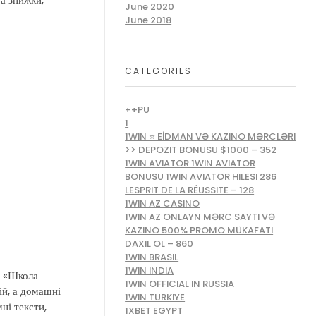
June 2020
June 2018
CATEGORIES
++PU
1
1WIN ⭐ EİDMAN VƏ KAZINO MƏRCLƏRI
>> DEPOZIT BONUSU $1000 – 352
1WIN AVIATOR 1WIN AVIATOR
BONUSU 1WIN AVIATOR HILESI 286
LESPRIT DE LA RÉUSSITE – 128
1WIN AZ CASINO
1WIN AZ ONLAYN MƏRC SAYTI VƏ
KAZINO 500% PROMO MÜKAFATI
DAXIL OL – 860
1WIN BRASIL
1WIN INDIA
, «Школа
1WIN OFFICIAL IN RUSSIA
й, а домашні
1WIN TURKIYE
ні тексти,
1XBET EGYPT