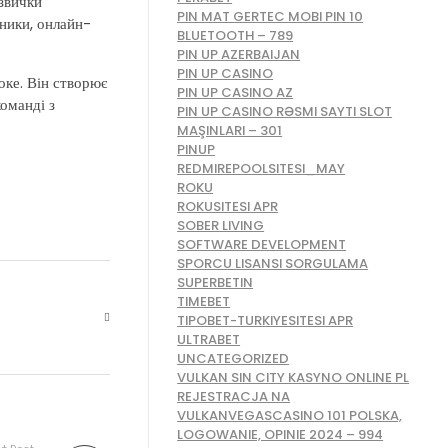
 звички
PIN MAT GERTEC MOBI PIN 10
бники, онлайн-
BLUETOOTH – 789
PIN UP AZERBAIJAN
PIN UP CASINO
оке. Він створює
PIN UP CASINO AZ
команді з
PIN UP CASINO RƏSMI SAYTI SLOT
MAŞINLARI – 301
PINUP
REDMIREPOOLSITESI_MAY
ROKU
ROKUSITESI APR
SOBER LIVING
SOFTWARE DEVELOPMENT
SPORCU LISANSI SORGULAMA
SUPERBETIN
TIMEBET
TIPOBET-TURKIYESITESI APR
ULTRABET
UNCATEGORIZED
VULKAN SIN CITY KASYNO ONLINE PL
REJESTRACJA NA
VULKANVEGASCASINO 101 POLSKA,
LOGOWANIE, OPINIE 2024 – 994