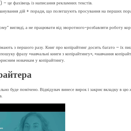
) – це фахівець із написання рекламних текстів.
планування дій + поради, що полегшують просування на перших пора
ому” вигляді, а не працювати від зворотного-розбавляти роботу ко
ймають з першого разу. Книг про копірайтинг досить багато – їх пи
в пошуку фразу «навчальні книги з копірайтингу», «навчання копірай
корисним новачкам у копірайтингу.
райтера
ьно буде помічено. Відвідувач винесе вирок і закриє вкладку в цю 
в.