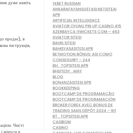
ення дуже навіть
1XBET RUSSIAN
ANKARAFAYANSUSTASI.NETSITEAI
APR
ARTIFICIAL INTELLIGENCE
AVIATOR OYUNU PIN UP CASINO 415
AZERBAYCA 11WICKETS COM – 463
AVIATOR SITESI
що продає), в
BAHIS SITESI
кова інструкція,
BAHISYASASITESI APR
BETMOTION BÔNUS: ASI COMO
CONSEGUIR? – 244
BH_TOPSITESI APR
BHSITESY_MAY
BLOG
BONANZASITESI APR
BOOKKEEPING
BOOTCAMP DE PROGRAMAÇÃO
BOOTCAMP DE PROGRAMACIÓN
BROKER FOREX AVEC BONUS DE
TRADING SANS DÉPÔT 2024 – 911
BT_TOPSITESI APR
CASIBOM
ацією. Чисті
CASINO
 і мінуси в