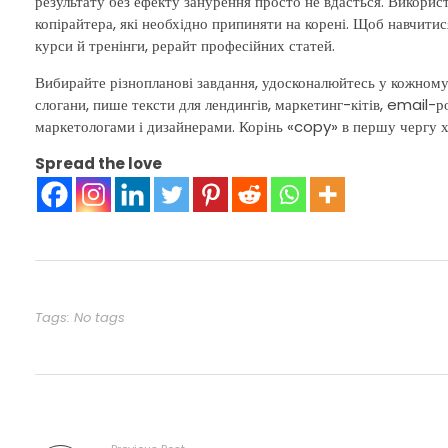
результату без ефекту занурення просто не вдасться. Викорис
копірайтера, які необхідно припиняти на корені. Щоб навчитис
курси й тренінги, рерайт професійних статей.
Вибирайте різнопланові завдання, удосконалюйтесь у кожному
слогани, пише тексти для лендингів, маркетинг-кітів, email-ро
маркетологами і дизайнерами. Корінь «copy» в першу чергу хо
Spread the love
Tags: No tags