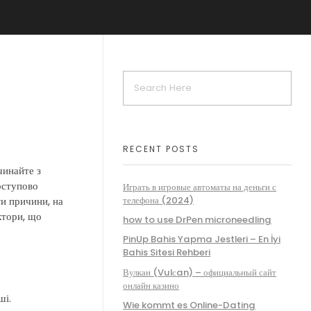
RECENT POSTS
чинайте з
оступово
Играть в игровые автоматы на деньги с
и причини, на
телефона (2024)
ктори, що
how to use DrPen microneedling
PinUp Bahis Yapma Jestleri – En İyi
Bahis Sitesi Rehberi
Вулкан (Vulсan) – официальный сайт
онлайн казино
ші.
Wie kommt es Online-Dating