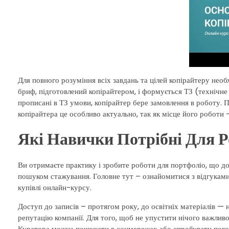
Для повного розуміння всіх завдань та цілей копірайтеру не
бриф, підготовлений копірайтером, і формується ТЗ (технічн
прописані в ТЗ умови, копірайтер бере замовлення в роботу. 
копірайтера це особливо актуально, так як місце його роботи –
Які Навички Потрібні Для 
Ви отримаєте практику і зробите роботи для портфоліо, що д
пошуком стажування. Головне тут – ознайомитися з відгуками 
купівлі онлайн-курсу.
Доступ до записів – протягом року, до освітніх матеріалів —
репутацію компанії. Для того, щоб не упустити нічого важливо
Куратора можна пошукати в соцмережах або спробувати погово