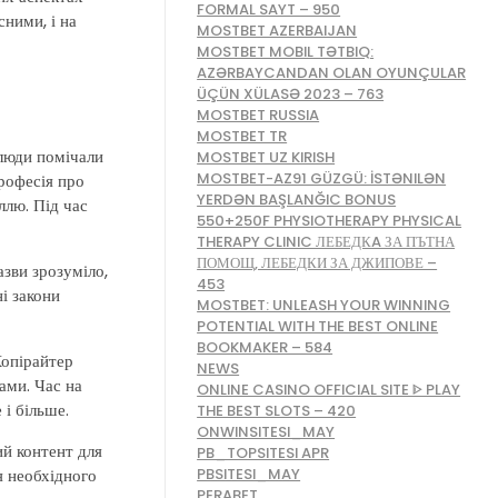
FORMAL SAYT – 950
сними, і на
MOSTBET AZERBAIJAN
MOSTBET MOBIL TƏTBIQ:
AZƏRBAYCANDAN OLAN OYUNÇULAR
ÜÇÜN XÜLASƏ 2023 – 763
MOSTBET RUSSIA
MOSTBET TR
 люди помічали
MOSTBET UZ KIRISH
MOSTBET-AZ91 GÜZGÜ: İSTƏNILƏN
професія про
YERDƏN BAŞLANĞIC BONUS
ллю. Під час
550+250F PHYSIOTHERAPY PHYSICAL
THERAPY CLINIC ЛЕБЕДКA ЗА ПЪТНА
ПОМОЩ, ЛЕБЕДКИ ЗА ДЖИПОВЕ –
азви зрозуміло,
453
і закони
MOSTBET: UNLEASH YOUR WINNING
POTENTIAL WITH THE BEST ONLINE
BOOKMAKER – 584
Копірайтер
NEWS
ами. Час на
ONLINE CASINO OFFICIAL SITE ᐈ PLAY
 і більше.
THE BEST SLOTS – 420
ONWINSITESI_MAY
ий контент для
PB_TOPSITESI APR
я необхідного
PBSITESI_MAY
PERABET