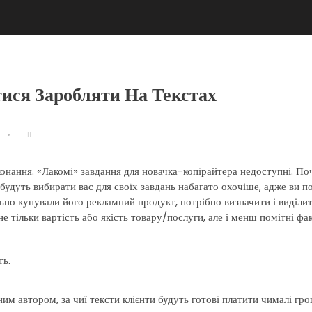
тися Заробляти На Текстах
онання. «Лакомі» завдання для новачка-копірайтера недоступні. По
будуть вибирати вас для своїх завдань набагато охочіше, адже ви п
но купували його рекламний продукт, потрібно визначити і виділит
не тільки вартість або якість товару/послуги, але і менш помітні фа
ть.
м автором, за чиї тексти клієнти будуть готові платити чималі гро