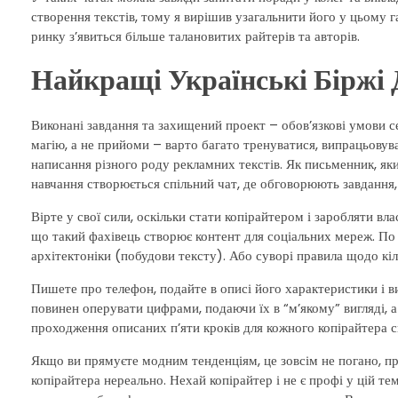
створення текстів, тому я вирішив узагальнити його у цьому г
ринку з’явиться більше талановитих райтерів та авторів.
Найкращі Українські Біржі
Виконані завдання та захищений проект – обов’язкові умови с
магію, а не прийоми – варто багато тренуватися, випрацьовув
написання різного роду рекламних текстів. Як письменник, як
навчання створюється спільний чат, де обговорюють завдання,
Вірте у свої сили, оскільки стати копірайтером і заробляти в
що такий фахівець створює контент для соціальних мереж. По 
архітектоніки (побудови тексту). Або суворі правила щодо кіль
Пишете про телефон, подайте в описі його характеристики і ви
повинен оперувати цифрами, подаючи їх в “м’якому” вигляді, 
проходження описаних п’яти кроків для кожного копірайтера св
Якщо ви прямуєте модним тенденціям, це зовсім не погано, п
копірайтера нереально. Нехай копірайтер і не є профі у цій т