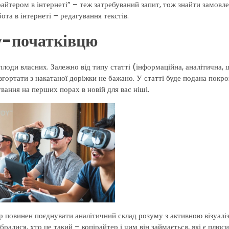
райтером в інтернеті” – теж затребуваний запит, тож знайти замовл
та в інтернеті – редагування текстів.
у-початківцю
лоди власних. Залежно від типу статті (інформаційна, аналітична, 
згортати з накатаної доріжки не бажано. У статті буде подана покро
ання на перших порах в новій для вас ніші.
ор повинен поєднувати аналітичний склад розуму з активною візуаліз
ралися, хто це такий – копірайтер і чим він займається, які є плюси