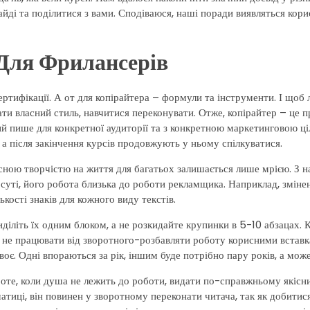
айді та поділитися з вами. Сподіваюся, наші поради виявляться кори
 Для Фрилансерів
ертифікації. А от для копірайтера – формули та інструменти. І щоб
ати власний стиль, навчитися переконувати. Отже, копірайтер – це 
ий пише для конкретної аудиторії та з конкретною маркетинговою ці
 а після закінчення курсів продовжують у ньому спілкуватися.
ласною творчістю на життя для багатьох залишається лише мрією. З н
суті, його робота близька до роботи рекламщика. Наприклад, змінен
кості знаків для кожного виду текстів.
діліть їх одним блоком, а не розкидайте крупинки в 5-10 абзацах. 
а не працювати від зворотного-розбавляти роботу корисними вставк
оє. Одні впораються за рік, іншим буде потрібно пару років, а може
роте, коли душа не лежить до роботи, видати по-справжньому якісн
ематиці, він повинен у зворотному переконати читача, так як добитис