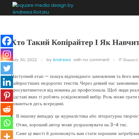
Square Media Design by Andreea Rotaru
Design, arhitectură si evenimente
Хто Такий Копірайтер І Як Навчи
July 30, 2022
by
Andreea
with
no comment
IT Вакансії
Наступний етап — пошук відповідного замовлення та його вик
найпростіших недорогих текстів. Через деякий час замовники 
просуватиметеся від новачка до професіонала. Щоб люди реаль
підставі яких ті роблять усвідомлений вибір. Роль може грати 
ховаються десь всередині.
В іншому випадку це журналістика або літературна творчіс
Отже, хороший автор може розраховувати на 3-4 тис.
Саме ці якості й допоможуть вам стати хорошим затребувани