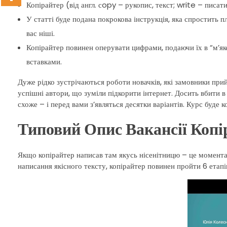
Копірайтер (від англ. сopy – рукопис, текст; write – писати
У статті буде подана покрокова інструкція, яка спростить 
вас ніші.
Копірайтер повинен оперувати цифрами, подаючи їх в “м’як
вставками.
Дуже рідко зустрічаються роботи новачків, які замовники при
успішні автори, що зуміли підкорити інтернет. Досить вбити 
схоже – і перед вами з’являться десятки варіантів. Курс буде 
Типовий Опис Вакансії Копі
Якщо копірайтер написав там якусь нісенітницю – це моментал
написання якісного тексту, копірайтер повинен пройти 6 етапі