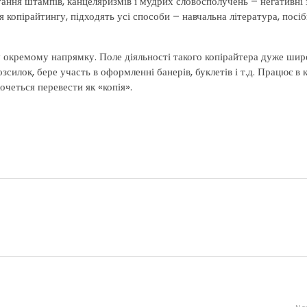
тання штампів, канцеляризмів і мудрих словосполучень – негативні
я копірайтингу, підходять усі способи – навчальна література, посі
 окремому напрямку. Поле діяльності такого копірайтера дуже шир
зсилок, бере участь в оформленні банерів, буклетів і т.д. Працює в 
четься перевести як «копія».