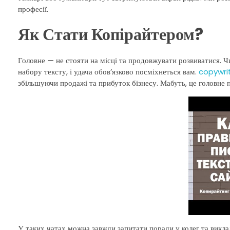
професії.
Як Стати Копірайтером?
Головне — не стояти на місці та продовжувати розвиватися. Чи
набору тексту, і удача обов’язково посміхнеться вам.
copywri
збільшуючи продажі та прибуток бізнесу. Мабуть, це головне пит
У таких чатах можна завжди запитати поради у колег та виклад