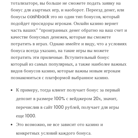
тотализаторе, вы больше не сможете подать заявку на
бонус для азартных игр, и наоборот. Переезд денег, или
бонусы cashback это но один тип бонусов, который
подойдет просидоры игрокам. Онлайн казино вернет
часть ваших” “проигранных денег обратно на ваш счет и
качестве бонусных денежек, которые вы сможете
потратить в играх. Однако имейте и виду, что а условиях
бонуса всегда указано, на такие игры вы можете
потратить эти приличные. Вступительный бонус
который из самых популярных, а также наиболее важных
видов бонусов казино, которые важны новым игрокам
познакомиться с платформой выбранное казино.
К примеру, тогда клиент получает бонус за первый
депозит в размере 100% с вейджером 20х, значит,
перечислив в сайт 1000 рублей, получает для игры
еще 1000.
Это возможно, не все зависит ото казино и
конкретных условий каждого бонуса.