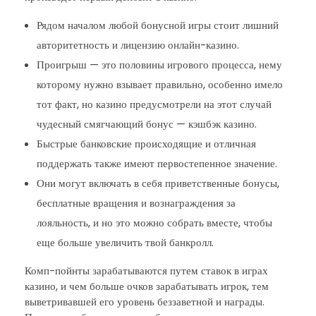
Рядом началом любой бонусной игры стоит лишний
авторитетность и лицензию онлайн-казино.
Проигрыш — это половины игрового процесса, нему
которому нужно взывает правильно, особенно имело
тот факт, но казино предусмотрели на этот случай
чудесный смягчающий бонус — кэшбэк казино.
Быстрые банковские происходящие и отличная
поддержать также имеют первостепенное значение.
Они могут включать в себя приветственные бонусы,
бесплатные вращения и вознаграждения за
лояльность, и но это можно собрать вместе, чтобы
еще больше увеличить твой банкролл.
Комп-пойнты зарабатываются путем ставок в играх
казино, и чем больше очков зарабатывать игрок, тем
выветривавшей его уровень беззаветной и награды.