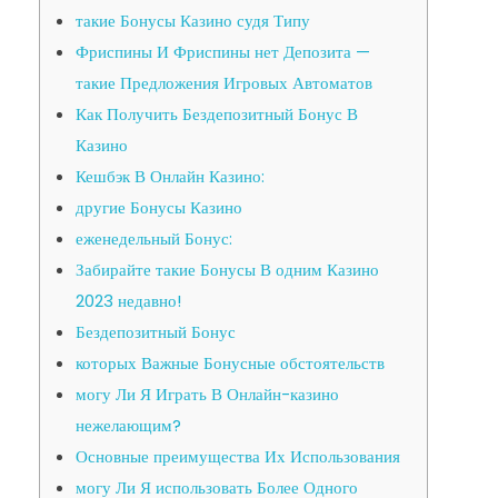
такие Бонусы Казино судя Типу
Фриспины И Фриспины нет Депозита —
такие Предложения Игровых Автоматов
Как Получить Бездепозитный Бонус В
Казино
Кешбэк В Онлайн Казино:
другие Бонусы Казино
еженедельный Бонус:
Забирайте такие Бонусы В одним Казино
2023 недавно!
Бездепозитный Бонус
которых Важные Бонусные обстоятельств
могу Ли Я Играть В Онлайн-казино
нежелающим?
Основные преимущества Их Использования
могу Ли Я использовать Более Одного