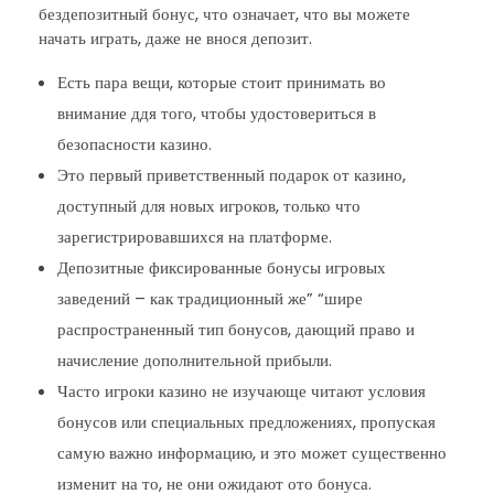
бездепозитный бонус, что означает, что вы можете
начать играть, даже не внося депозит.
Есть пара вещи, которые стоит принимать во
внимание ддя того, чтобы удостовериться в
безопасности казино.
Это первый приветственный подарок от казино,
доступный для новых игроков, только что
зарегистрировавшихся на платформе.
Депозитные фиксированные бонусы игровых
заведений – как традиционный же” “шире
распространенный тип бонусов, дающий право и
начисление дополнительной прибыли.
Часто игроки казино не изучающе читают условия
бонусов или специальных предложениях, пропуская
самую важно информацию, и это может существенно
изменит на то, не они ожидают ото бонуса.