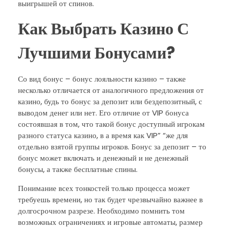
выигрышей от спинов.
Как Выбрать Казино С
Лучшими Бонусами?
Со вид бонус – бонус лояльности казино – также
несколько отличается от аналогичного предложения от
казино, будь то бонус за депозит или бездепозитный, с
выводом денег или нет. Его отличие от VIP бонуса
состоявшая в том, что такой бонус доступный игрокам
разного статуса казино, в а время как VIP” “же для
отдельно взятой группы игроков. Бонус за депозит – то
бонус может включать и денежный и не денежный
бонусы, а также бесплатные спины.
Понимание всех тонкостей только процесса может
требуешь времени, но так будет чрезвычайно важнее в
долгосрочном разрезе. Необходимо помнить том
возможных ограничениях и игровые автоматы, размер