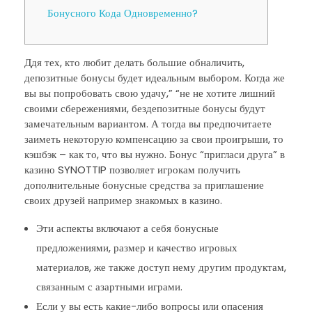
Бонусного Кода Одновременно?
Ддя тех, кто любит делать большие обналичить,
депозитные бонусы будет идеальным выбором. Когда же
вы вы попробовать свою удачу,” “не не хотите лишний
своими сбережениями, бездепозитные бонусы будут
замечательным вариантом. А тогда вы предпочитаете
заиметь некоторую компенсацию за свои проигрыши, то
кэшбэк – как то, что вы нужно. Бонус “пригласи друга” в
казино SYNOTTIP позволяет игрокам получить
дополнительные бонусные средства за приглашение
своих друзей например знакомых в казино.
Эти аспекты включают а себя бонусные
предложениями, размер и качество игровых
материалов, же также доступ нему другим продуктам,
связанным с азартными играми.
Если у вы есть какие-либо вопросы или опасения