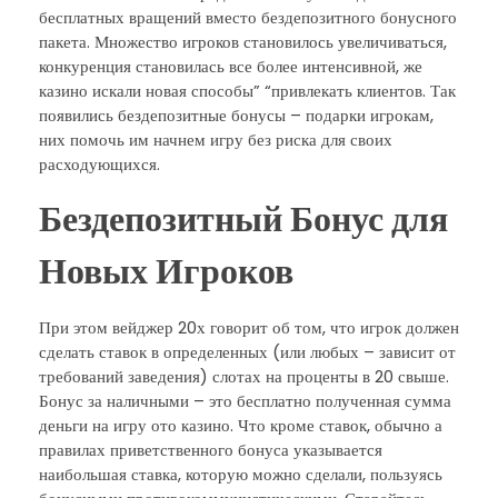
бесплатных вращений вместо бездепозитного бонусного
пакета. Множество игроков становилось увеличиваться,
конкуренция становилась все более интенсивной, же
казино искали новая способы” “привлекать клиентов. Так
появились бездепозитные бонусы – подарки игрокам,
них помочь им начнем игру без риска для своих
расходующихся.
Бездепозитный Бонус для
Новых Игроков
При этом вейджер 20х говорит об том, что игрок должен
сделать ставок в определенных (или любых – зависит от
требований заведения) слотах на проценты в 20 свыше.
Бонус за наличными – это бесплатно полученная сумма
деньги на игру ото казино. Что кроме ставок, обычно а
правилах приветственного бонуса указывается
наибольшая ставка, которую можно сделали, пользуясь