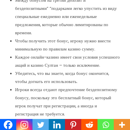
Между бонусом на третий депозит и
бездепозитными” “подарками легко упустить из виду
специальные ежедневно или еженедельные
предложения, которые обычно лимитированы по
времени.
Чтобы получить этот бонус, игроку нужно внести
минимальную по правилам казино сумму.
Каждое онлайн-казино имеет свои условия успешного
акций и казино Султан – только исключение.
Убедитесь, что вы знаете, когда бонус окончится,
чтобы догнать его использовать.
Игроки всегда отдают предпочтение бездепозитному
бонусу, поскольку это бесплатный бонус, который
игрок получат при регистрации, а иногда и
регистрация не требуется.
Если вы первыми получать эти интересные предложения