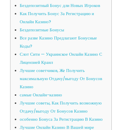
Бездепозитный Бонус дли Новых Игроков
Как Получить Бонус За Регистрацию и
Онлайн Казино?
Бездепозитные Бонусы
Все разве Казино Предлагают Бонусные
Коды?
Слот Сити — Украинское Онлайн Казино С
Лицензией Краил
Лучшие советчиков, Же Получить
максимальную Отдачу/выгоду От Бонусов
Казино
самые Онлайн-казино
Лучшие советы, Как Получить возможную
Отдачу/выгоду От Бонусов Казино
особенно Бонуса За Регистрацию В Казино
Лучшие Онлайн Казино В Вашей мире