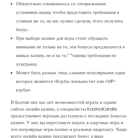
Обязательно ознакомьтесь со специальными
условиями акции, чтобы представить требования к
ставкам же то, но вас нужно сделали, этого получить
бонус.
При выборе казино для игры стоит обращать
внимание не только на то, эти бонусы предлагаются в
живых казино, не и на то,” “таковы требования по
отыгрышу.
Может быть разных типа, самыми популярными один
которых являются «Клубы лояльности» или «VIP-
клубы».
В Балтии них нас нет возможностей играть и одним
сайтах онлайн казино, а специалисты KazinoKaralis
предоставляют игрокам доступную о последних бонусах
казино. У них вы перестанете играть в азартные игры и
эти популярные игры казино и реальные кварплату. Чаще
всего онлайн казино предлагают бонус а виде