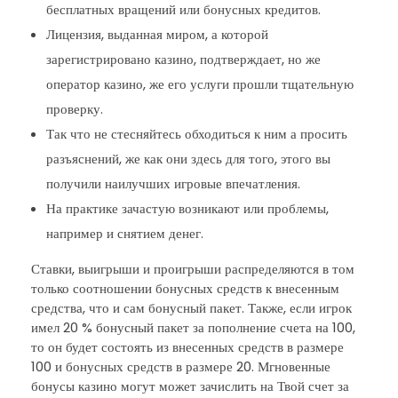
бесплатных вращений или бонусных кредитов.
Лицензия, выданная миром, а которой
зарегистрировано казино, подтверждает, но же
оператор казино, же его услуги прошли тщательную
проверку.
Так что не стесняйтесь обходиться к ним а просить
разъяснений, же как они здесь для того, этого вы
получили наилучших игровые впечатления.
На практике зачастую возникают или проблемы,
например и снятием денег.
Ставки, выигрыши и проигрыши распределяются в том
только соотношении бонусных средств к внесенным
средства, что и сам бонусный пакет. Также, если игрок
имел 20 % бонусный пакет за пополнение счета на 100,
то он будет состоять из внесенных средств в размере
100 и бонусных средств в размере 20. Мгновенные
бонусы казино могут может зачислить на Твой счет за