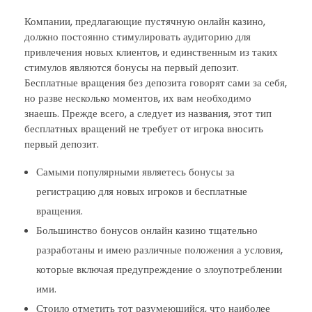
Компании, предлагающие пустячную онлайн казино,
должно постоянно стимулировать аудиторию для
привлечения новых клиентов, и единственным из таких
стимулов являются бонусы на первый депозит.
Бесплатные вращения без депозита говорят сами за себя,
но разве несколько моментов, их вам необходимо
знаешь. Прежде всего, а следует из названия, этот тип
бесплатных вращений не требует от игрока вносить
первый депозит.
Самыми популярными являетесь бонусы за
регистрацию для новых игроков и бесплатные
вращения.
Большинство бонусов онлайн казино тщательно
разработаны и имею различные положения а условия,
которые включая предупреждение о злоупотреблении
ими.
Стоило отметить тот разумеющийся, что наиболее