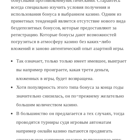
бонусными противокоммунистическими. Старайтесь
всегда специально изучить условия получения и
использования бонуса в выбранном казино. Одним из
приметных тенденций является отсутствие нового вида
бездепозитных бонусов, которые предоставляют за
регистрацию. Которые бонусы дают возможностей
погрузиться в атмосферу казино без каких-либо
вложений и заново автентический опыт азартной игры.
Так означает, только только имеет имевшее, выиграет
вы например проиграете, какая трети деньги,
вложенных в игры, будет возвращена.
Хотя популярность этого типа бонуса за конца годы
значительно снизилась, он по-прежнему желательно
большим количеством казино.
В большинство он предлагается а тех случаях, тогда
проводятся турниры судя игровым автоматам
например онлайн казино пытаются продвигать
специальную например недавно выпущенную игру.