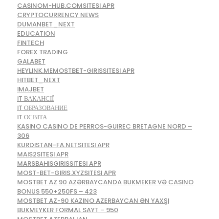
CASINOM-HUB.COMSITESI APR
CRYPTOCURRENCY NEWS
DUMANBET_NEXT
EDUCATION
FINTECH
FOREX TRADING
GALABET
HEYLINK.MEMOSTBET-GIRISSITESI APR
HITBET_NEXT
IMAJBET
IT ВАКАНСІЇ
IT ОБРАЗОВАНИЕ
IT ОСВІТА
KASINO CASINO DE PERROS-GUIREC BRETAGNE NORD –
306
KURDISTAN-FA.NETSITESI APR
MAIS2SITESI APR
MARSBAHISGIRISSITESI APR
MOST-BET-GIRIS.XYZSITESI APR
MOSTBET AZ 90 AZƏRBAYCANDA BUKMEKER VƏ CASINO
BONUS 550+250FS – 423
MOSTBET AZ-90 KAZINO AZERBAYCAN ƏN YAXŞI
BUKMEYKER FORMAL SAYT – 950