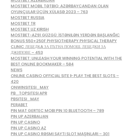
MOSTBET AZERBAIJAN
MOSTBET MOBIL TƏTBIQ: AZƏRBAYCANDAN OLAN
OYUNÇULAR ÜÇÜN XÜLASƏ 2023 – 763
MOSTBET RUSSIA
MOSTBET TR
MOSTBET UZ KIRISH
MOSTBET-AZ91 GÜZGÜ: İSTƏNILƏN YERDƏN BAŞLANĞIC
BONUS 550+250F PHYSIOTHERAPY PHYSICAL THERAPY
CLINIC ЛЕБЕДКA ЗА ПЪТНА ПОМОЩ, ЛЕБЕДКИ ЗА
ДЖИПОВЕ – 453
MOSTBET: UNLEASH YOUR WINNING POTENTIAL WITH THE
BEST ONLINE BOOKMAKER – 584
NEWS
ONLINE CASINO OFFICIAL SITE ᐈ PLAY THE BEST SLOTS –
420
ONWINSITESI_MAY
PB_TOPSITESI APR
PBSITESI_MAY
PERABET
PIN MAT GERTEC MOBI PIN 10 BLUETOOTH – 789
PIN UP AZERBAIJAN
PIN UP CASINO
PIN UP CASINO AZ
PIN UP CASINO RƏSMI SAYTI SLOT MAŞINLARI – 301