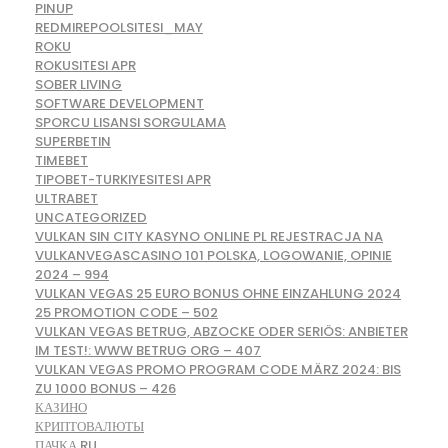
PINUP
REDMIREPOOLSITESI_MAY
ROKU
ROKUSITESI APR
SOBER LIVING
SOFTWARE DEVELOPMENT
SPORCU LISANSI SORGULAMA
SUPERBETIN
TIMEBET
TIPOBET-TURKIYESITESI APR
ULTRABET
UNCATEGORIZED
VULKAN SIN CITY KASYNO ONLINE PL REJESTRACJA NA
VULKANVEGASCASINO 101 POLSKA, LOGOWANIE, OPINIE
2024 – 994
VULKAN VEGAS 25 EURO BONUS OHNE EINZAHLUNG 2024
25 PROMOTION CODE – 502
VULKAN VEGAS BETRUG, ABZOCKE ODER SERIÖS: ANBIETER
IM TEST!: WWW BETRUG ORG – 407
VULKAN VEGAS PROMO PROGRAM CODE MÄRZ 2024: BIS
ZU 1000 BONUS – 426
КАЗИНО
КРИПТОВАЛЮТЫ
ПАЧКА RU