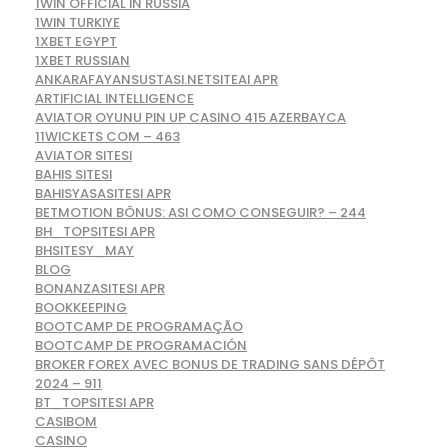
1WIN OFFICIAL IN RUSSIA
1WIN TURKIYE
1XBET EGYPT
1XBET RUSSIAN
ANKARAFAYANSUSTASI.NETSITEAI APR
ARTIFICIAL INTELLIGENCE
AVIATOR OYUNU PIN UP CASINO 415 AZERBAYCA
11WICKETS COM – 463
AVIATOR SITESI
BAHIS SITESI
BAHISYASASITESI APR
BETMOTION BÔNUS: ASI COMO CONSEGUIR? – 244
BH_TOPSITESI APR
BHSITESY_MAY
BLOG
BONANZASITESI APR
BOOKKEEPING
BOOTCAMP DE PROGRAMAÇÃO
BOOTCAMP DE PROGRAMACIÓN
BROKER FOREX AVEC BONUS DE TRADING SANS DÉPÔT
2024 – 911
BT_TOPSITESI APR
CASIBOM
CASINO