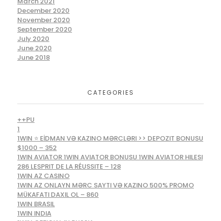
March 2021
December 2020
November 2020
September 2020
July 2020
June 2020
June 2018
CATEGORIES
++PU
1
1WIN ⭐ EİDMAN VƏ KAZINO MƏRCLƏRI >> DEPOZIT BONUSU
$1000 – 352
1WIN AVIATOR 1WIN AVIATOR BONUSU 1WIN AVIATOR HILESI
286 LESPRIT DE LA RÉUSSITE – 128
1WIN AZ CASINO
1WIN AZ ONLAYN MƏRC SAYTI VƏ KAZINO 500% PROMO
MÜKAFATI DAXIL OL – 860
1WIN BRASIL
1WIN INDIA