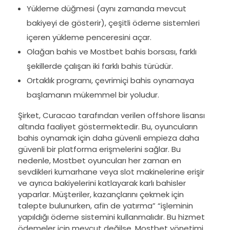
Yükleme düğmesi (aynı zamanda mevcut
bakiyeyi de gösterir), çeşitli ödeme sistemleri
içeren yükleme penceresini açar.
Olağan bahis ve Mostbet bahis borsası, farklı
şekillerde çalışan iki farklı bahis türüdür.
Ortaklık programı, çevrimiçi bahis oynamaya
başlamanın mükemmel bir yoludur.
Şirket, Curacao tarafından verilen offshore lisansı
altında faaliyet göstermektedir. Bu, oyuncuların
bahis oynamak için daha güvenli empieza daha
güvenli bir platforma erişmelerini sağlar. Bu
nedenle, Mostbet oyuncuları her zaman en
sevdikleri kumarhane veya slot makinelerine erişir
ve ayrıca bakiyelerini katlayarak karlı bahisler
yaparlar. Müşteriler, kazançlarını çekmek için
talepte bulunurken, afin de yatırma” “işleminin
yapıldığı ödeme sistemini kullanmalıdır. Bu hizmet
ödemeler için mevcut değilse, Mostbet yönetimi