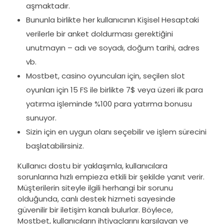
aşmaktadır.
Bununla birlikte her kullanıcının Kişisel Hesaptaki
verilerle bir anket doldurması gerektiğini
unutmayın – adı ve soyadı, doğum tarihi, adres
vb.
Mostbet, casino oyuncuları için, seçilen slot
oyunları için 15 FS ile birlikte 7$ veya üzeri ilk para
yatırma işleminde %100 para yatırma bonusu
sunuyor.
Sizin için en uygun olanı seçebilir ve işlem sürecini
başlatabilirsiniz.
Kullanıcı dostu bir yaklaşımla, kullanıcılara
sorunlarına hızlı empieza etkili bir şekilde yanıt verir.
Müşterilerin siteyle ilgili herhangi bir sorunu
olduğunda, canlı destek hizmeti sayesinde
güvenilir bir iletişim kanalı bulurlar. Böylece,
Mostbet, kullanıcıların ihtiyaçlarını karşılayan ve