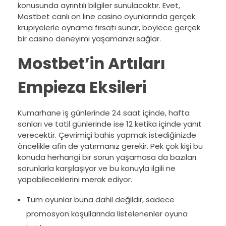
konusunda ayrıntılı bilgiler sunulacaktır. Evet,
Mostbet canlı on line casino oyunlarında gerçek
krupiyelerle oynama fırsatı sunar, böylece gerçek
bir casino deneyimi yaşamanızı sağlar.
Mostbet’in Artıları
Empieza Eksileri
Kumarhane iş günlerinde 24 saat içinde, hafta
sonları ve tatil günlerinde ise 12 ketika içinde yanıt
verecektir. Çevrimiçi bahis yapmak istediğinizde
öncelikle afin de yatırmanız gerekir. Pek çok kişi bu
konuda herhangi bir sorun yaşamasa da bazıları
sorunlarla karşılaşıyor ve bu konuyla ilgili ne
yapabileceklerini merak ediyor.
Tüm oyunlar buna dahil değildir, sadece
promosyon koşullarında listelenenler oyuna