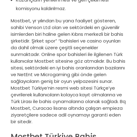
komisyonu kaldırılmaz.
Mostbet, yr yılından bu yana faaliyet gösteren,
sahibi Venson Ltd olan ve sektördeki en güvenilir
isimlerden biri haline gelen Kıbrıs merkezli bir bahis
şirketidir. Şirket spor” “bahisleri ve casino oyunları
da dahil olmak üzere çeşitli seçenekler
sunmaktadır. Online spor bahisleri ile ilgilenen Türk
kullanıcılar Mostbet sitesine göz atmalıdır. Bu bahis
sitesi, sektördeki en iyi bahis oranlarından bazılarını
ve NetEnt ve Microgaming gibi önde gelen
sağlayıcıların geniş bir oyun yelpazesini sunar.
Mostbet Türkiye’nin resmi web sitesi Türkçe’ye
çevrilerek kullanıcıların kolayca kayıt olmalarına ve
Türk Lirası ile bahis oynamalarına olanak sağladı. Bq
Mostbet, Curacao lisansı altında çalışan empieza
ziyaretçilere sadece adil oynamayı garanti eden
bir sitedir.
Mostbet Türkiye Bahis