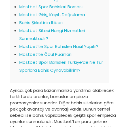
Mostbet Spor Bahisleri Borsası
Mostbet Giriş, Kayıt, Doğrulama
Bahis Şirketinin Itibarı
Mostbet Sitesi Hangi Hizmetleri
Sunmaktadır?
Mostbet’te Spor Bahisleri Nasıl Yapılır?
Mostbet’te Ödül Puanları
Mostbet Spor Bahisleri Türkiye’de Ne Tür
Sporlara Bahis Oynayabilirim?
Ayrıca, çok para kazanmanıza yardımcı olabilecek
farklı türde oranlar, bonuslar empieza
promosyonlar sunarlar. Diğer bahis sitelerine göre
pek çok avantajı ve avantajı vardır. Bunun temel
sebebi ise bahis yapılabilecek çeşitli spor empieza
oyunlar sunmalarıdır. Mostbet‘ten para çekme