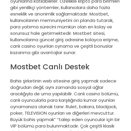
oyunlarına katılabilirler. Özellikle kripto para birimleri
gibi yenilikçi yöntemler, kullanıcılara daha fazla
esneklik ve anonimlik sağlamaktadır. Mostbet,
kullanıcılarının memnuniyetini ön planda tutarak,
para yatırma sürecini mümkün olan en kolay ve
sorunsuz hale getirmektedir. Mostbet sitesi,
kullanıcılarına güncel giriş adresine kolayca erişme,
canlı casino oyunları oynama ve çeşitli bonuslar
kazanma gibi avantajlar sunar.
Mostbet Canlı Destek
Bahis şirketinin web sitesine giriş yapmak sadece
doğrudan değil, aynı zamanda sosyal ağlar
aracılığıyla de uma yapılabilir. Canlı casino bölümü,
canlı oyuncularla para karşılığında kumar oyunları
oynamanıza olanak tanır. Rulet, bakara, blackjack,
poker, TELEVISION oyunları ve diğerleri mevcuttur.
Büyük bahis yapmak” “talep eden oyuncular için bir
VIP bölümü para bulunmaktadır. Çok çeşitli klasik