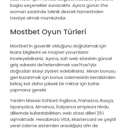
başka seçenekler sunacaktır. Ayrıca günün the
woman saatinde teknik destek hizmetinden
tavsiye almak mümkündür.
Mostbet Oyun Türleri
Mostbet’in güvenilir olduğunu doğrulamak için
lisans bilgilerini ve müşteri yorumlarını
inceleyebilirsiniz. Ayrıca, sah web sitesinin güncel
giriş adresini de?erlendirmek vas?tas?yla
doğrudan siteyi ziyaret edebilirsiniz. Alınan bonusu
geri kazanmak için bonus ödemesinin kendisinden
birkaç kat daha yüksek bir miktar için bahis
yapmanız gerekir.
Yardım Masası Sohbeti İngilizce, Fransızca, Rusça,
İspanyolca, Almanca, İtalyanca empieza Hindu
dillerinde kullanılabilirken, web sitesi dilleri 25’i
aşmaktadır. Hesabınıza VISA, Mastercard ve çeşitli
yerel ödeme sistemleri aracılığıyla afin de