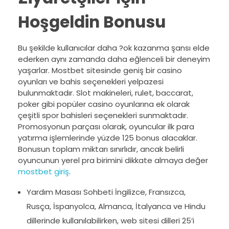
Hoşgeldin Bonusu
Bu şekilde kullanıcılar daha ?ok kazanma şansı elde
ederken aynı zamanda daha eğlenceli bir deneyim
yaşarlar. Mostbet sitesinde geniş bir casino
oyunları ve bahis seçenekleri yelpazesi
bulunmaktadır. Slot makineleri, rulet, baccarat,
poker gibi popüler casino oyunlarına ek olarak
çeşitli spor bahisleri seçenekleri sunmaktadır.
Promosyonun parçası olarak, oyuncular ilk para
yatırma işlemlerinde yüzde 125 bonus alacaklar.
Bonusun toplam miktarı sınırlıdır, ancak belirli
oyuncunun yerel pra birimini dikkate almaya değer
mostbet giriş
.
Yardım Masası Sohbeti İngilizce, Fransızca,
Rusça, İspanyolca, Almanca, İtalyanca ve Hindu
dillerinde kullanılabilirken, web sitesi dilleri 25’i