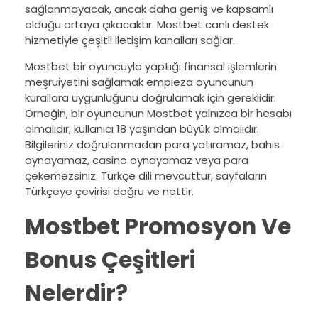
sağlanmayacak, ancak daha geniş ve kapsamlı
olduğu ortaya çıkacaktır. Mostbet canlı destek
hizmetiyle çeşitli iletişim kanalları sağlar.
Mostbet bir oyuncuyla yaptığı finansal işlemlerin
meşruiyetini sağlamak empieza oyuncunun
kurallara uygunluğunu doğrulamak için gereklidir.
Örneğin, bir oyuncunun Mostbet yalnızca bir hesabı
olmalıdır, kullanıcı 18 yaşından büyük olmalıdır.
Bilgileriniz doğrulanmadan para yatıramaz, bahis
oynayamaz, casino oynayamaz veya para
çekemezsiniz. Türkçe dili mevcuttur, sayfaların
Türkçeye çevirisi doğru ve nettir.
Mostbet Promosyon Ve
Bonus Çeşitleri
Nelerdir?