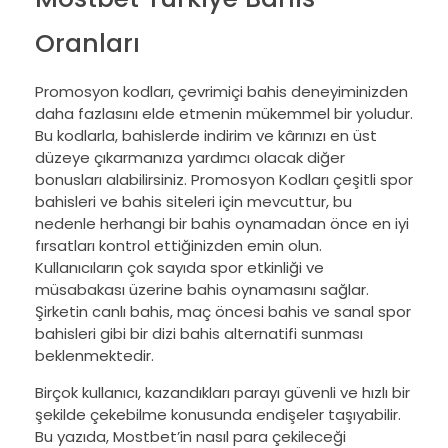
Oranları
Promosyon kodları, çevrimiçi bahis deneyiminizden
daha fazlasını elde etmenin mükemmel bir yoludur.
Bu kodlarla, bahislerde indirim ve kârınızı en üst
düzeye çıkarmanıza yardımcı olacak diğer
bonusları alabilirsiniz. Promosyon Kodları çeşitli spor
bahisleri ve bahis siteleri için mevcuttur, bu
nedenle herhangi bir bahis oynamadan önce en iyi
fırsatları kontrol ettiğinizden emin olun.
Kullanıcıların çok sayıda spor etkinliği ve
müsabakası üzerine bahis oynamasını sağlar.
Şirketin canlı bahis, maç öncesi bahis ve sanal spor
bahisleri gibi bir dizi bahis alternatifi sunması
beklenmektedir.
Birçok kullanıcı, kazandıkları parayı güvenli ve hızlı bir
şekilde çekebilme konusunda endişeler taşıyabilir.
Bu yazıda, Mostbet’in nasıl para çekileceği