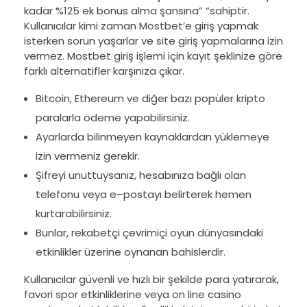
kadar %125 ek bonus alma şansına” “sahiptir.
Kullanıcılar kimi zaman Mostbet’e giriş yapmak
isterken sorun yaşarlar ve site giriş yapmalarına izin
vermez. Mostbet giriş işlemi için kayıt şeklinize göre
farklı alternatifler karşınıza çıkar.
Bitcoin, Ethereum ve diğer bazı popüler kripto
paralarla ödeme yapabilirsiniz.
Ayarlarda bilinmeyen kaynaklardan yüklemeye
izin vermeniz gerekir.
Şifreyi unuttuysanız, hesabınıza bağlı olan
telefonu veya e–postayı belirterek hemen
kurtarabilirsiniz.
Bunlar, rekabetçi çevrimiçi oyun dünyasındaki
etkinlikler üzerine oynanan bahislerdir.
Kullanıcılar güvenli ve hızlı bir şekilde para yatırarak,
favori spor etkinliklerine veya on line casino