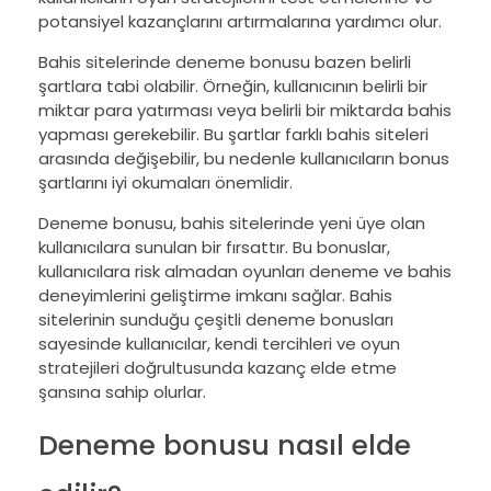
potansiyel kazançlarını artırmalarına yardımcı olur.
Bahis sitelerinde deneme bonusu bazen belirli
şartlara tabi olabilir. Örneğin, kullanıcının belirli bir
miktar para yatırması veya belirli bir miktarda bahis
yapması gerekebilir. Bu şartlar farklı bahis siteleri
arasında değişebilir, bu nedenle kullanıcıların bonus
şartlarını iyi okumaları önemlidir.
Deneme bonusu, bahis sitelerinde yeni üye olan
kullanıcılara sunulan bir fırsattır. Bu bonuslar,
kullanıcılara risk almadan oyunları deneme ve bahis
deneyimlerini geliştirme imkanı sağlar. Bahis
sitelerinin sunduğu çeşitli deneme bonusları
sayesinde kullanıcılar, kendi tercihleri ve oyun
stratejileri doğrultusunda kazanç elde etme
şansına sahip olurlar.
Deneme bonusu nasıl elde