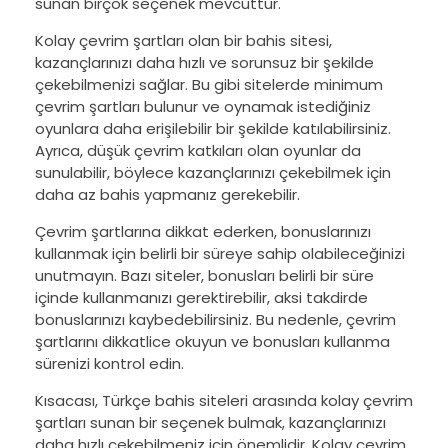
sunan birçok seçenek mevcuttur.
Kolay çevrim şartları olan bir bahis sitesi,
kazançlarınızı daha hızlı ve sorunsuz bir şekilde
çekebilmenizi sağlar. Bu gibi sitelerde minimum
çevrim şartları bulunur ve oynamak istediğiniz
oyunlara daha erişilebilir bir şekilde katılabilirsiniz.
Ayrıca, düşük çevrim katkıları olan oyunlar da
sunulabilir, böylece kazançlarınızı çekebilmek için
daha az bahis yapmanız gerekebilir.
Çevrim şartlarına dikkat ederken, bonuslarınızı
kullanmak için belirli bir süreye sahip olabileceğinizi
unutmayın. Bazı siteler, bonusları belirli bir süre
içinde kullanmanızı gerektirebilir, aksi takdirde
bonuslarınızı kaybedebilirsiniz. Bu nedenle, çevrim
şartlarını dikkatlice okuyun ve bonusları kullanma
sürenizi kontrol edin.
Kısacası, Türkçe bahis siteleri arasında kolay çevrim
şartları sunan bir seçenek bulmak, kazançlarınızı
daha hızlı çekebilmeniz için önemlidir. Kolay çevrim