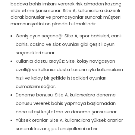
bedava bahis imkanı vererek risk almadan kazanç
elde etme şansı sunar. Site A, kullanıcılara düzenli
olarak bonuslar ve promosyonlar sunarak müşteri
memnuniyetini ön planda tutmaktadır.
Geniş oyun seçeneği: Site A, spor bahisleri, canlı
bahis, casino ve slot oyunları gibi çeşitli oyun
seçenekleri sunar.
Kullanıcı dostu arayüz: Site, kolay navigasyon
özelliği ve kullanıcı dostu tasarımıyla kullanıcıların
hızlı ve kolay bir şekilde istedikleri oyunları
bulmalarını sağlar.
Deneme bonusu: Site A, kullanıcılara deneme
bonusu vererek bahis yapmaya başlamadan
önce siteyi keşfetme ve deneme şansı sunar.
Yüksek oranlar: Site A, kullanıcılara yüksek oranlar
sunarak kazanç potansiyellerini artırır.