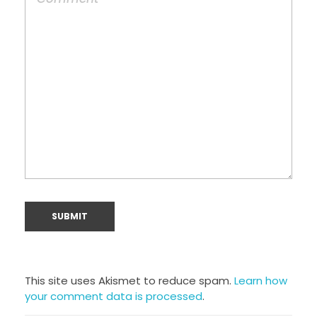
This site uses Akismet to reduce spam.
Learn how
your comment data is processed
.