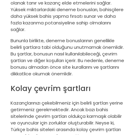
olanak tanır ve kazanç elde etmelerini sağlar.
Yüksek miktarlardaki deneme bonusları, bahisçilere
daha yüksek bahis yapma fırsatı sunar ve daha
fazla kazanma potansiyeline sahip olmalarını
sağlar.
Bununla birlikte, deneme bonuslarının genellikle
belirli şartlara tabi olduğunu unutmamak önemlidir.
Bu şartlar, bonusun nasıl kullanılabileceği, çevrim
şartları ve diğer koşulları içerir. Bu nedenle, deneme
bonusu almadan önce site kurallarını ve şartlarını
dikkatlice okumak önemlidir.
Kolay çevrim şartları
Kazançlarınızı çekebilmeniz için belirli şartları yerine
getirmeniz gerekmektedir. Ancak bazı bahis
sitelerinde çevrim şartları oldukça karmaşık olabilir
ve oyuncular için zorluklar oluşturabilir. Neyse ki,
Türkçe bahis siteleri arasında kolay çevrim şartları