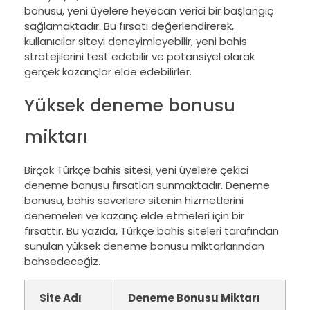
bonusu, yeni üyelere heyecan verici bir başlangıç
sağlamaktadır. Bu fırsatı değerlendirerek,
kullanıcılar siteyi deneyimleyebilir, yeni bahis
stratejilerini test edebilir ve potansiyel olarak
gerçek kazançlar elde edebilirler.
Yüksek deneme bonusu
miktarı
Birçok Türkçe bahis sitesi, yeni üyelere çekici
deneme bonusu fırsatları sunmaktadır. Deneme
bonusu, bahis severlere sitenin hizmetlerini
denemeleri ve kazanç elde etmeleri için bir
fırsattır. Bu yazıda, Türkçe bahis siteleri tarafından
sunulan yüksek deneme bonusu miktarlarından
bahsedeceğiz.
Site Adı
Deneme Bonusu Miktarı