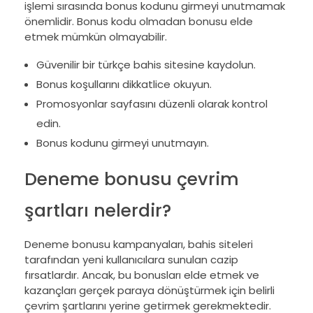
işlemi sırasında bonus kodunu girmeyi unutmamak
önemlidir. Bonus kodu olmadan bonusu elde
etmek mümkün olmayabilir.
Güvenilir bir türkçe bahis sitesine kaydolun.
Bonus koşullarını dikkatlice okuyun.
Promosyonlar sayfasını düzenli olarak kontrol
edin.
Bonus kodunu girmeyi unutmayın.
Deneme bonusu çevrim
şartları nelerdir?
Deneme bonusu kampanyaları, bahis siteleri
tarafından yeni kullanıcılara sunulan cazip
fırsatlardır. Ancak, bu bonusları elde etmek ve
kazançları gerçek paraya dönüştürmek için belirli
çevrim şartlarını yerine getirmek gerekmektedir.