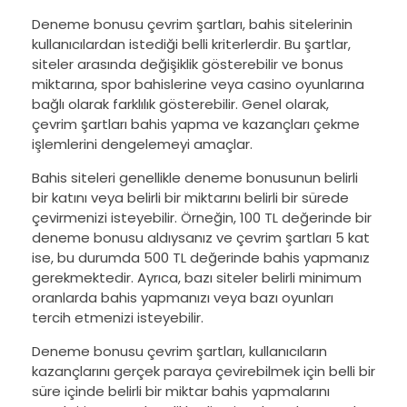
Deneme bonusu çevrim şartları, bahis sitelerinin
kullanıcılardan istediği belli kriterlerdir. Bu şartlar,
siteler arasında değişiklik gösterebilir ve bonus
miktarına, spor bahislerine veya casino oyunlarına
bağlı olarak farklılık gösterebilir. Genel olarak,
çevrim şartları bahis yapma ve kazançları çekme
işlemlerini dengelemeyi amaçlar.
Bahis siteleri genellikle deneme bonusunun belirli
bir katını veya belirli bir miktarını belirli bir sürede
çevirmenizi isteyebilir. Örneğin, 100 TL değerinde bir
deneme bonusu aldıysanız ve çevrim şartları 5 kat
ise, bu durumda 500 TL değerinde bahis yapmanız
gerekmektedir. Ayrıca, bazı siteler belirli minimum
oranlarda bahis yapmanızı veya bazı oyunları
tercih etmenizi isteyebilir.
Deneme bonusu çevrim şartları, kullanıcıların
kazançlarını gerçek paraya çevirebilmek için belli bir
süre içinde belirli bir miktar bahis yapmalarını