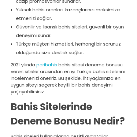
cazip promosyonlar sunarlar.
Yüksek bahis oranları, kazançlarınızı maksimize
etmenizi sağlar.
Güvenilir ve lisanslı bahis siteleri, güvenli bir oyun
deneyimi sunar.
Türkçe müşteri hizmetleri, herhangi bir sorunuz
olduğunda size destek sağlar.
2021 yılında
paribahis
bahis sitesi deneme bonusu
veren siteler arasından en iyi Türkçe bahis sitelerini
incelemenizi öneririz. Bu şekilde, ihtiyaçlarınıza en
uygun siteyi seçerek keyifli bir bahis deneyimi
yaşayabilirsiniz.
Bahis Sitelerinde
Deneme Bonusu Nedir?
Bahis siteleri kullanıcılarına çeşitli avantajlar