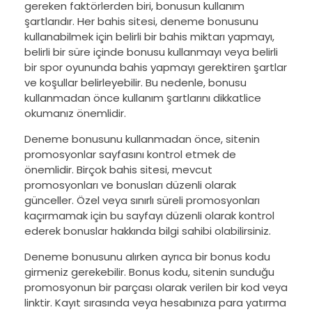
gereken faktörlerden biri, bonusun kullanım
şartlarıdır. Her bahis sitesi, deneme bonusunu
kullanabilmek için belirli bir bahis miktarı yapmayı,
belirli bir süre içinde bonusu kullanmayı veya belirli
bir spor oyununda bahis yapmayı gerektiren şartlar
ve koşullar belirleyebilir. Bu nedenle, bonusu
kullanmadan önce kullanım şartlarını dikkatlice
okumanız önemlidir.
Deneme bonusunu kullanmadan önce, sitenin
promosyonlar sayfasını kontrol etmek de
önemlidir. Birçok bahis sitesi, mevcut
promosyonları ve bonusları düzenli olarak
günceller. Özel veya sınırlı süreli promosyonları
kaçırmamak için bu sayfayı düzenli olarak kontrol
ederek bonuslar hakkında bilgi sahibi olabilirsiniz.
Deneme bonusunu alırken ayrıca bir bonus kodu
girmeniz gerekebilir. Bonus kodu, sitenin sunduğu
promosyonun bir parçası olarak verilen bir kod veya
linktir. Kayıt sırasında veya hesabınıza para yatırma