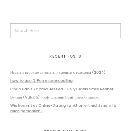
RECENT POSTS
Играть в игровые автоматы на деньги с телефона (2024)
how to use DrPen microneedling
PinUp Bahis Yapma Jestleri – En İyi Bahis Sitesi Rehberi
Вулкан (Vulсan) – официальный сайт онлайн казино
Wie kommt es Online-Dating funktioniert nicht mehr für
mich persönlich?