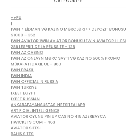
CATEGORIES
++PU
1
1WIN ⭐ EİDMAN VƏ KAZINO MƏRCLƏRI >> DEPOZIT BONUSU
$1000 – 352
1WIN AVIATOR 1WIN AVIATOR BONUSU 1WIN AVIATOR HILESI
286 LESPRIT DE LA RÉUSSITE – 128
1WIN AZ CASINO
1WIN AZ ONLAYN MƏRC SAYTI VƏ KAZINO 500% PROMO
MÜKAFATI DAXIL OL – 860
1WIN BRASIL
1WIN INDIA
1WIN OFFICIAL IN RUSSIA
1WIN TURKIYE
1XBET EGYPT
1XBET RUSSIAN
ANKARAFAYANSUSTASI.NETSITEAI APR
ARTIFICIAL INTELLIGENCE
AVIATOR OYUNU PIN UP CASINO 415 AZERBAYCA
11WICKETS COM – 463
AVIATOR SITESI
BAHIS SITESI