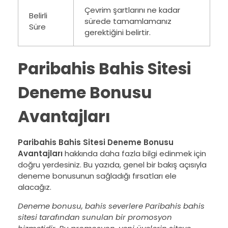
Çevrim şartlarını ne kadar
Belirli
sürede tamamlamanız
Süre
gerektiğini belirtir.
Paribahis Bahis Sitesi
Deneme Bonusu
Avantajları
Paribahis Bahis Sitesi Deneme Bonusu
Avantajları
hakkında daha fazla bilgi edinmek için
doğru yerdesiniz. Bu yazıda, genel bir bakış açısıyla
deneme bonusunun sağladığı fırsatları ele
alacağız.
Deneme bonusu, bahis severlere Paribahis bahis
sitesi tarafından sunulan bir promosyon