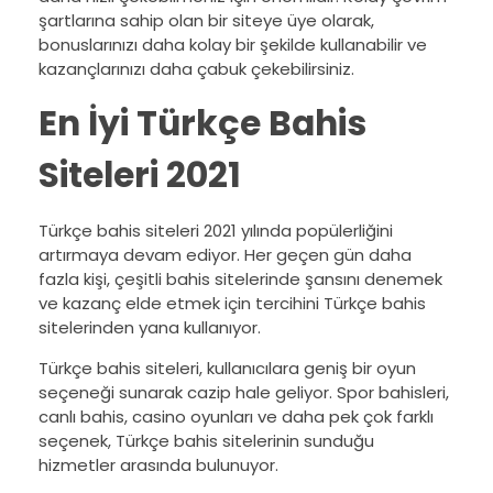
şartlarına sahip olan bir siteye üye olarak,
bonuslarınızı daha kolay bir şekilde kullanabilir ve
kazançlarınızı daha çabuk çekebilirsiniz.
En İyi Türkçe Bahis
Siteleri 2021
Türkçe bahis siteleri 2021 yılında popülerliğini
artırmaya devam ediyor. Her geçen gün daha
fazla kişi, çeşitli bahis sitelerinde şansını denemek
ve kazanç elde etmek için tercihini Türkçe bahis
sitelerinden yana kullanıyor.
Türkçe bahis siteleri, kullanıcılara geniş bir oyun
seçeneği sunarak cazip hale geliyor. Spor bahisleri,
canlı bahis, casino oyunları ve daha pek çok farklı
seçenek, Türkçe bahis sitelerinin sunduğu
hizmetler arasında bulunuyor.