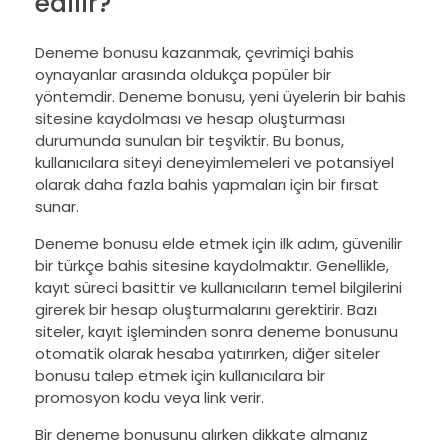
edilir?
Deneme bonusu kazanmak, çevrimiçi bahis
oynayanlar arasında oldukça popüler bir
yöntemdir. Deneme bonusu, yeni üyelerin bir bahis
sitesine kaydolması ve hesap oluşturması
durumunda sunulan bir teşviktir. Bu bonus,
kullanıcılara siteyi deneyimlemeleri ve potansiyel
olarak daha fazla bahis yapmaları için bir fırsat
sunar.
Deneme bonusu elde etmek için ilk adım, güvenilir
bir türkçe bahis sitesine kaydolmaktır. Genellikle,
kayıt süreci basittir ve kullanıcıların temel bilgilerini
girerek bir hesap oluşturmalarını gerektirir. Bazı
siteler, kayıt işleminden sonra deneme bonusunu
otomatik olarak hesaba yatırırken, diğer siteler
bonusu talep etmek için kullanıcılara bir
promosyon kodu veya link verir.
Bir deneme bonusunu alırken dikkate almanız