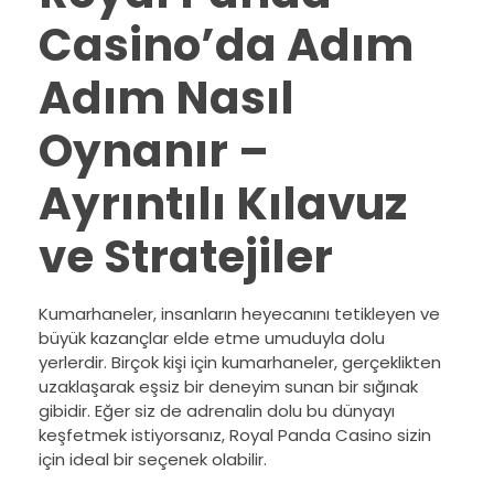
Casino’da Adım
Adım Nasıl
Oynanır –
Ayrıntılı Kılavuz
ve Stratejiler
Kumarhaneler, insanların heyecanını tetikleyen ve
büyük kazançlar elde etme umuduyla dolu
yerlerdir. Birçok kişi için kumarhaneler, gerçeklikten
uzaklaşarak eşsiz bir deneyim sunan bir sığınak
gibidir. Eğer siz de adrenalin dolu bu dünyayı
keşfetmek istiyorsanız, Royal Panda Casino sizin
için ideal bir seçenek olabilir.