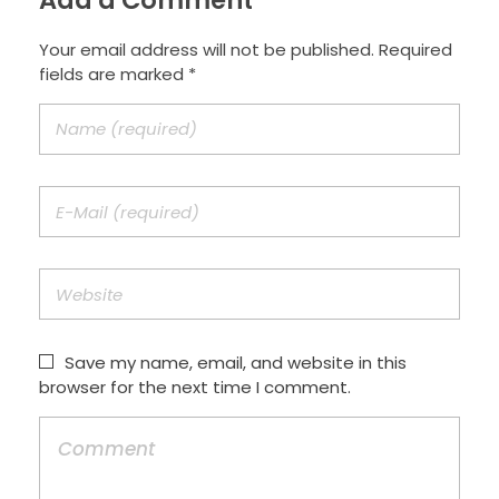
Add a Comment
Your email address will not be published. Required
fields are marked *
Save my name, email, and website in this
browser for the next time I comment.