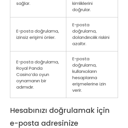
sağlar.
kimliklerini
doğrular.
E-posta
E-posta doğrulama,
doğrulama,
izinsiz erişimi önler.
dolandırıcılık riskini
azaltır.
E-posta
E-posta doğrulama,
doğrulama,
Royal Panda
kullanıcıların
Casino’da oyun
hesaplarına
oynamanın bir
erişmelerine izin
adımıdır.
verir.
Hesabınızı doğrulamak için
e-posta adresinize