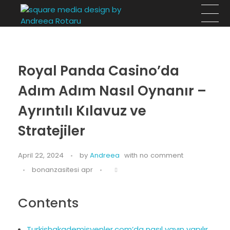
Square Media Design by Andreea Rotaru
Design, arhitectură si evenimente
Royal Panda Casino’da
Adım Adım Nasıl Oynanır –
Ayrıntılı Kılavuz ve
Stratejiler
April 22, 2024
by
Andreea
with
no comment
bonanzasitesi apr
Contents
Turkishakademisyenler.com’da nasıl yayın yapılır