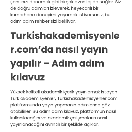
şansınızı denemek gibi birçok avantaj da sağlar. Siz
de doğru adımları izleyerek, heyecanlı bir
kumarhane deneyimi yaşamak istiyorsanız, bu
adım adım rehber sizi bekliyor.
Turkishakademisyenle
r.com’da nasıl yayın
yapılır – Adım adım
kılavuz
Yüksek kaliteli akademik içerik yayınlamak isteyen
Türk akademisyenler, Turkishakademisyenler.com
platformunda yayın yapmanın adımlarına göz
atabilirler. Bu adım adım kılavuz, platformun nasıl
kullanılacağını ve akademik çalışmaların nasıl
yayınlanacağını ayrıntılı bir şekilde açıklar.