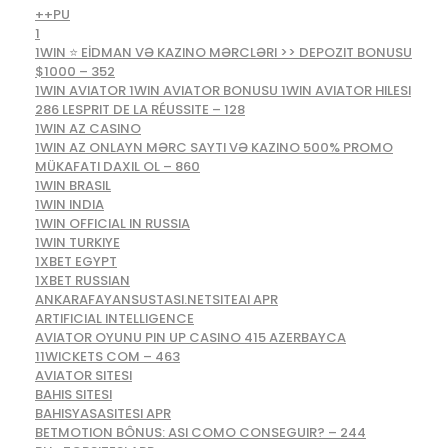
++PU
1
1WIN ⭐ EİDMAN VƏ KAZINO MƏRCLƏRI >> DEPOZIT BONUSU
$1000 – 352
1WIN AVIATOR 1WIN AVIATOR BONUSU 1WIN AVIATOR HILESI
286 LESPRIT DE LA RÉUSSITE – 128
1WIN AZ CASINO
1WIN AZ ONLAYN MƏRC SAYTI VƏ KAZINO 500% PROMO
MÜKAFATI DAXIL OL – 860
1WIN BRASIL
1WIN INDIA
1WIN OFFICIAL IN RUSSIA
1WIN TURKIYE
1XBET EGYPT
1XBET RUSSIAN
ANKARAFAYANSUSTASI.NETSITEAI APR
ARTIFICIAL INTELLIGENCE
AVIATOR OYUNU PIN UP CASINO 415 AZERBAYCA
11WICKETS COM – 463
AVIATOR SITESI
BAHIS SITESI
BAHISYASASITESI APR
BETMOTION BÔNUS: ASI COMO CONSEGUIR? – 244