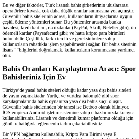
Bu ve diğer faktörler, Türk lisanslı bahis şirketlerinin uluslararası
operatörlere kıyasla çok daha düşük oranlar sunmasına yol açmıştır.
Güvenilir bahis sitelerinin adresi, kullanıcıların ihtiyaçlarına uygun
çeşitli ödeme yöntemleri sunar. Bu yöntemler arasında banka
havalesi, kredi kartları, e-cüzdanlar (PayPal, Skrill, Neteller gibi), ön
ödemeli kartlar (Paysafecard gibi) ve hatta kripto para birimleri
bulunabilir. Çeşitlilik, farklı tercih ve gereksinimlere sahip
kullanıcıların rahatlıkla işlem yapabilmesini sağlar. Bir bahis sitesinin
lisans” “bilgilerini doğrulamak, kullanıcıların korunmasına yardımcı
olur.
Bahis Oranları Karşılaştırma Aracı: Spor
Bahisleriniz Için Ev
Türkiye’de yasal bahis siteleri olduğu kadar yasa dışı bahis siteleri
de yayın yapmaktadır. Yurtiçi ve yurtdışı balompié gibi spor
karşılaşmalarında bahis oynanırsa yasa dışı bahis suçu oluşur.
Güvenilir bahis sitelerinden bir tanesi ise Betboo olarak biliniyor.
İOS empieza Android işletim sistemine sahip cihazlarınızda kolayca
kullanabilirsiniz. Lisanslı ve denetimli kumar platformu olduğu için
gönül rahatlığıyla eğlencenin tadını çıkartabilirsiniz.
Bir VPN bağlantısı kullanabilir, Kripto Para Birimi veya E-