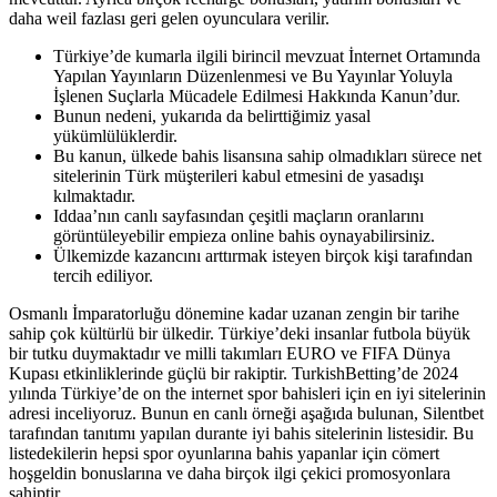
daha weil fazlası geri gelen oyunculara verilir.
Türkiye’de kumarla ilgili birincil mevzuat İnternet Ortamında
Yapılan Yayınların Düzenlenmesi ve Bu Yayınlar Yoluyla
İşlenen Suçlarla Mücadele Edilmesi Hakkında Kanun’dur.
Bunun nedeni, yukarıda da belirttiğimiz yasal
yükümlülüklerdir.
Bu kanun, ülkede bahis lisansına sahip olmadıkları sürece net
sitelerinin Türk müşterileri kabul etmesini de yasadışı
kılmaktadır.
Iddaa’nın canlı sayfasından çeşitli maçların oranlarını
görüntüleyebilir empieza online bahis oynayabilirsiniz.
Ülkemizde kazancını arttırmak isteyen birçok kişi tarafından
tercih ediliyor.
Osmanlı İmparatorluğu dönemine kadar uzanan zengin bir tarihe
sahip çok kültürlü bir ülkedir. Türkiye’deki insanlar futbola büyük
bir tutku duymaktadır ve milli takımları EURO ve FIFA Dünya
Kupası etkinliklerinde güçlü bir rakiptir. TurkishBetting’de 2024
yılında Türkiye’de on the internet spor bahisleri için en iyi sitelerinin
adresi inceliyoruz. Bunun en canlı örneği aşağıda bulunan, Silentbet
tarafından tanıtımı yapılan durante iyi bahis sitelerinin listesidir. Bu
listedekilerin hepsi spor oyunlarına bahis yapanlar için cömert
hoşgeldin bonuslarına ve daha birçok ilgi çekici promosyonlara
sahiptir.