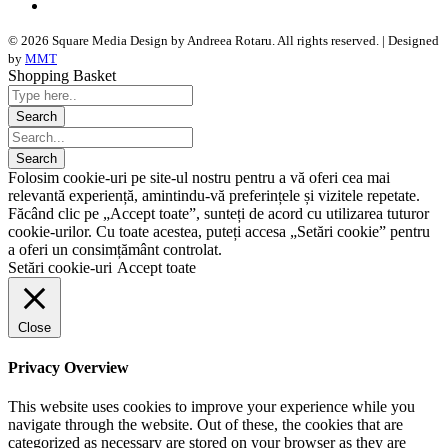
© 2026 Square Media Design by Andreea Rotaru. All rights reserved. | Designed
by
MMT
Shopping Basket
Folosim cookie-uri pe site-ul nostru pentru a vă oferi cea mai
relevantă experiență, amintindu-vă preferințele și vizitele repetate.
Făcând clic pe „Accept toate”, sunteți de acord cu utilizarea tuturor
cookie-urilor. Cu toate acestea, puteți accesa „Setări cookie” pentru
a oferi un consimțământ controlat.
Setări cookie-uri
Accept toate
Close
Privacy Overview
This website uses cookies to improve your experience while you
navigate through the website. Out of these, the cookies that are
categorized as necessary are stored on your browser as they are