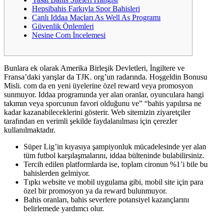
Hepsibahis Farkıyla Spor Bahisleri
Canlı Iddaa Maçları As Well As Programı
Güvenlik Önlemleri
Nesine Com İncelemesi
Bunlara ek olarak Amerika Birleşik Devletleri, İngiltere ve
Fransa’daki yarışlar da TJK. org’un radarında. Hoşgeldin Bonusu
Misli. com da en yeni üyelerine özel reward veya promosyon
sunmuyor. Iddaa programında yer alan oranlar, oyunculara hangi
takımın veya sporcunun favori olduğunu ve” “bahis yapılırsa ne
kadar kazanabileceklerini gösterir. Web sitemizin ziyaretçiler
tarafından en verimli şekilde faydalanılması için çerezler
kullanılmaktadır.
Süper Lig’in kıyasıya şampiyonluk mücadelesinde yer alan
tüm futbol karşılaşmalarını, iddaa bülteninde bulabilirsiniz.
Tercih edilen platformlarda ise, toplam cironun %1’i bile bu
bahislerden gelmiyor.
Tıpkı website ve mobil uygulama gibi, mobil site için para
özel bir promosyon ya da reward bulunmuyor.
Bahis oranları, bahis severlere potansiyel kazançlarını
belirlemede yardımcı olur.