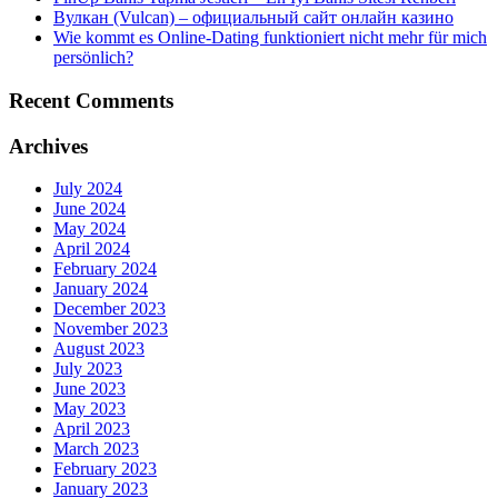
Вулкан (Vulсan) – официальный сайт онлайн казино
Wie kommt es Online-Dating funktioniert nicht mehr für mich
persönlich?
Recent Comments
Archives
July 2024
June 2024
May 2024
April 2024
February 2024
January 2024
December 2023
November 2023
August 2023
July 2023
June 2023
May 2023
April 2023
March 2023
February 2023
January 2023