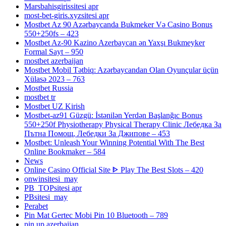
Marsbahisgirissitesi apr
most-bet-giris.xyzsitesi apr
Mostbet Az 90 Azərbaycanda Bukmeker Və Casino Bonus
550+250fs – 423
Mostbet Az-90 Kazino Azerbaycan ən Yaxşı Bukmeyker
Formal Sayt – 950
mostbet azerbaijan
Mostbet Mobil Tətbiq: Azərbaycandan Olan Oyunçular üçün
Xülasə 2023 – 763
Mostbet Russia
mostbet tr
Mostbet UZ Kirish
Mostbet-az91 Güzgü: İstənilən Yerdən Başlanğıc Bonus
550+250f Physiotherapy Physical Therapy Clinic Лебедкa За
Пътна Помощ, Лебедки За Джипове – 453
Mostbet: Unleash Your Winning Potential With The Best
Online Bookmaker – 584
News
Online Casino Official Site ᐈ Play The Best Slots – 420
onwinsitesi_may
PB_TOPsitesi apr
PBsitesi_may
Perabet
Pin Mat Gertec Mobi Pin 10 Bluetooth – 789
pin up azerbaijan