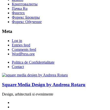
Криптовалюты
Пачка Ru
Финтех
Форекс Брокеры
Форекс Обучение
Meta
Log in
Entries feed
Comments feed
WordPress.org
Politica de Confidențialitate
Contact
Square Media Design by Andreea Rotaru
Design, arhitectură si evenimente