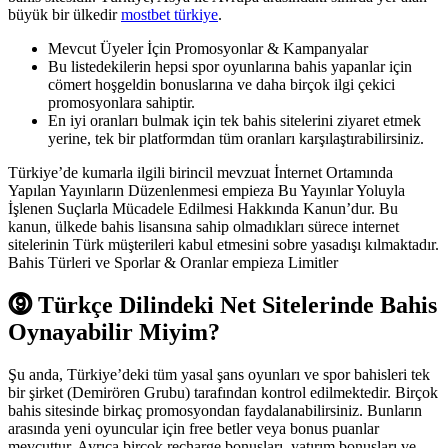
büyük bir ülkedir
mostbet türkiye
.
Mevcut Üyeler İçin Promosyonlar & Kampanyalar
Bu listedekilerin hepsi spor oyunlarına bahis yapanlar için
cömert hoşgeldin bonuslarına ve daha birçok ilgi çekici
promosyonlara sahiptir.
En iyi oranları bulmak için tek bahis sitelerini ziyaret etmek
yerine, tek bir platformdan tüm oranları karşılaştırabilirsiniz.
Türkiye’de kumarla ilgili birincil mevzuat İnternet Ortamında
Yapılan Yayınların Düzenlenmesi empieza Bu Yayınlar Yoluyla
İşlenen Suçlarla Mücadele Edilmesi Hakkında Kanun’dur. Bu
kanun, ülkede bahis lisansına sahip olmadıkları sürece internet
sitelerinin Türk müşterileri kabul etmesini sobre yasadışı kılmaktadır.
Bahis Türleri ve Sporlar & Oranlar empieza Limitler
⓽ Türkçe Dilindeki Net Sitelerinde Bahis
Oynayabilir Miyim?
Şu anda, Türkiye’deki tüm yasal şans oyunları ve spor bahisleri tek
bir şirket (Demirören Grubu) tarafından kontrol edilmektedir. Birçok
bahis sitesinde birkaç promosyondan faydalanabilirsiniz. Bunların
arasında yeni oyuncular için free betler veya bonus puanlar
mevcuttur. Ayrıca birçok recharge bonusları, yatırım bonusları ve