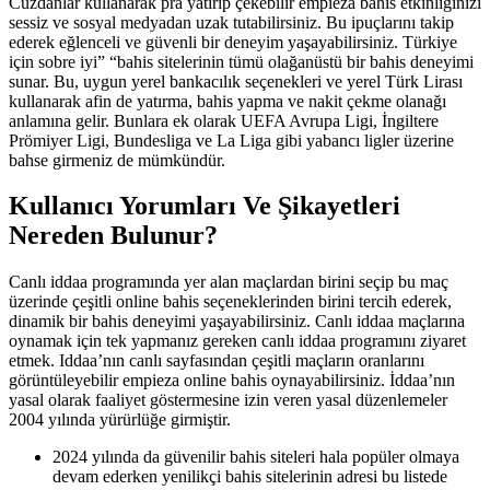
Cüzdanlar kullanarak pra yatırıp çekebilir empieza bahis etkinliğinizi
sessiz ve sosyal medyadan uzak tutabilirsiniz. Bu ipuçlarını takip
ederek eğlenceli ve güvenli bir deneyim yaşayabilirsiniz. Türkiye
için sobre iyi” “bahis sitelerinin tümü olağanüstü bir bahis deneyimi
sunar. Bu, uygun yerel bankacılık seçenekleri ve yerel Türk Lirası
kullanarak afin de yatırma, bahis yapma ve nakit çekme olanağı
anlamına gelir. Bunlara ek olarak UEFA Avrupa Ligi, İngiltere
Prömiyer Ligi, Bundesliga ve La Liga gibi yabancı ligler üzerine
bahse girmeniz de mümkündür.
Kullanıcı Yorumları Ve Şikayetleri
Nereden Bulunur?
Canlı iddaa programında yer alan maçlardan birini seçip bu maç
üzerinde çeşitli online bahis seçeneklerinden birini tercih ederek,
dinamik bir bahis deneyimi yaşayabilirsiniz. Canlı iddaa maçlarına
oynamak için tek yapmanız gereken canlı iddaa programını ziyaret
etmek. Iddaa’nın canlı sayfasından çeşitli maçların oranlarını
görüntüleyebilir empieza online bahis oynayabilirsiniz. İddaa’nın
yasal olarak faaliyet göstermesine izin veren yasal düzenlemeler
2004 yılında yürürlüğe girmiştir.
2024 yılında da güvenilir bahis siteleri hala popüler olmaya
devam ederken yenilikçi bahis sitelerinin adresi bu listede