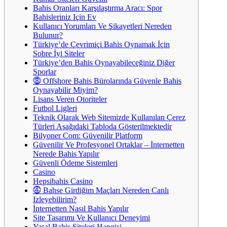
Bahis Oranları Karşılaştırma Aracı: Spor
Bahisleriniz Için Ev
Kullanıcı Yorumları Ve Şikayetleri Nereden
Bulunur?
Türkiye’de Çevrimiçi Bahis Oynamak İçin
Sobre İyi Siteler
Türkiye’den Bahis Oynayabileceğiniz Diğer
Sporlar
⓼ Offshore Bahis Bürolarında Güvenle Bahis
Oynayabilir Miyim?
Lisans Veren Otoriteler
Futbol Ligleri
Teknik Olarak Web Sitemizde Kullanılan Çerez
Türleri Aşağıdaki Tabloda Gösterilmektedir
Bilyoner Com: Güvenilir Platform
Güvenilir Ve Profesyonel Ortaklar – İnternetten
Nerede Bahis Yapılır
Güvenli Ödeme Sistemleri
Casino
Hepsibahis Casino
⓸ Bahse Girdiğim Maçları Nereden Canlı
Izleyebilirim?
İnternetten Nasıl Bahis Yapılır
Site Tasarımı Ve Kullanıcı Deneyimi
Yasal Bahis Siteleri Hangisi