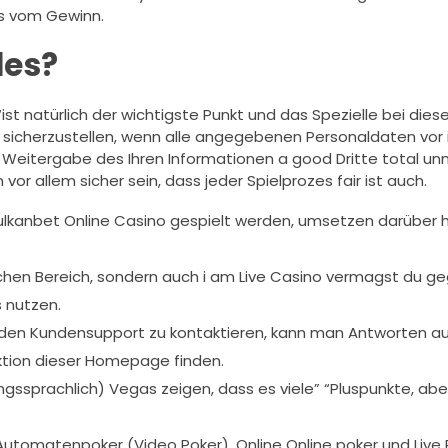
ls vom Gewinn.
des?
ist natürlich der wichtigste Punkt und das Spezielle bei die
sicherzustellen, wenn alle angegebenen Personaldaten vor i
 Weitergabe des Ihren Informationen a good Dritte total u
 allem sicher sein, dass jeder Spielprozes fair ist auch.
lkanbet Online Casino gespielt werden, umsetzen darüber h
blichen Bereich, sondern auch i am Live Casino vermagst du g
 nutzen.
den Kundensupport zu kontaktieren, kann man Antworten auf 
ktion dieser Homepage finden.
ssprachlich) Vegas zeigen, dass es viele” “Pluspunkte, abe
Automatenpoker (Video Poker), Online Online poker und Live 