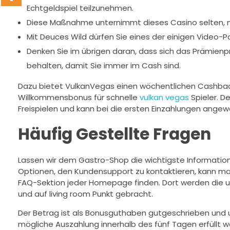
Echtgeldspiel teilzunehmen.
Diese Maßnahme unternimmt dieses Casino selten, n
Mit Deuces Wild dürfen Sie eines der einigen Video-P
Denken Sie im übrigen daran, dass sich das Prämienpr
behalten, damit Sie immer im Cash sind.
Dazu bietet VulkanVegas einen wöchentlichen Cashback 
Willkommensbonus für schnelle
vulkan vegas
Spieler. D
Freispielen und kann bei die ersten Einzahlungen ange
Häufig Gestellte Fragen
Lassen wir dem Gastro-Shop die wichtigste Informationen
Optionen, den Kundensupport zu kontaktieren, kann man
FAQ-Sektion jeder Homepage finden. Dort werden die 
und auf living room Punkt gebracht.
Der Betrag ist als Bonusguthaben gutgeschrieben und 
mögliche Auszahlung innerhalb des fünf Tagen erfüllt w