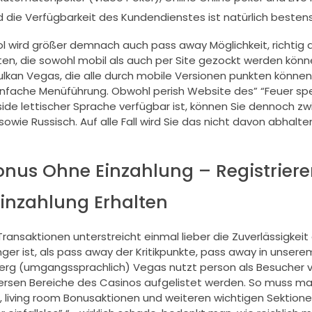
 die Verfügbarkeit des Kundendienstes ist natürlich bestens
l wird größer demnach auch pass away Möglichkeit, richtig
die sowohl mobil als auch per Site gezockt werden könne
 Vulkan Vegas, die alle durch mobile Versionen punkten könne
nfache Menüführung. Obwohl perish Website des” “Feuer sp
nside lettischer Sprache verfügbar ist, können Sie dennoch z
wie Russisch. Auf alle Fall wird Sie das nicht davon abhalten
onus Ohne Einzahlung – Registrier
inzahlung Erhalten
ransaktionen unterstreicht einmal lieber die Zuverlässigkeit
änger ist, als pass away der Kritikpunkte, pass away in unser
berg (umgangssprachlich) Vegas nutzt person als Besucher v
ersen Bereiche des Casinos aufgelistet werden. So muss ma
, living room Bonusaktionen und weiteren wichtigen Sektione