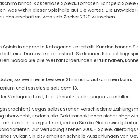
ldschirm bringt. Kostenlose Spielautomaten, Echtgeld Spiele
, was within dieser Spielhalle auf Sie wartet. Die Entwickler
au das erschaffen, was sich Zocker 2020 wünschen.
he Spiele in separate Kategorien unterteilt. Kunden können Sl
hrift eine Demoversion existiert. Sie können Ihre Lieblingssp
stellen. Sobald Sie alle Wettanforderungen erfüllt haben, könn
en dabei, so wenn eine bessere Stimmung aufkommen kann.
erium und fesselt sie seit dem 18.
u der Verfügung hast, 1 die Umsatzbedingungen zu erfüllen.
angssprachlich) Vegas selbst stehen verschiedene Zahlungs
ng überwacht, sodass alle Geldtransaktionen sicher abgewic
e am besten geeignet sind, indem Sie die Geschwindigkeite
lationieren. Zur Verfügung stehen 2000+ Spiele, allerdings 
sinos Vulkan Sin city erhalten schnelle Auszahlungen von Gew