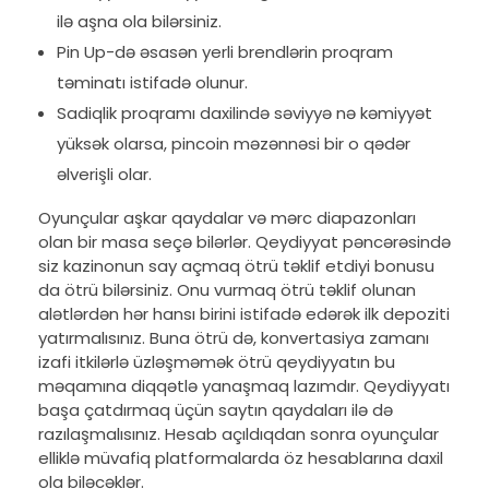
ilə aşna ola bilərsiniz.
Pin Up-də əsasən yerli brendlərin proqram
təminatı istifadə olunur.
Sadiqlik proqramı daxilində səviyyə nə kəmiyyət
yüksək olarsa, pincoin məzənnəsi bir o qədər
əlverişli olar.
Oyunçular aşkar qaydalar və mərc diapazonları
olan bir masa seçə bilərlər. Qeydiyyat pəncərəsində
siz kazinonun say açmaq ötrü təklif etdiyi bonusu
da ötrü bilərsiniz. Onu vurmaq ötrü təklif olunan
alətlərdən hər hansı birini istifadə edərək ilk depoziti
yatırmalısınız. Buna ötrü də, konvertasiya zamanı
izafi itkilərlə üzləşməmək ötrü qeydiyyatın bu
məqamına diqqətlə yanaşmaq lazımdır. Qeydiyyatı
başa çatdırmaq üçün saytın qaydaları ilə də
razılaşmalısınız. Hesab açıldıqdan sonra oyunçular
elliklə müvafiq platformalarda öz hesablarına daxil
ola biləcəklər.