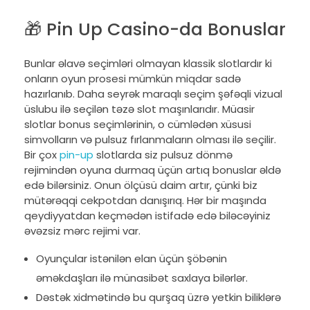
🎁 Pin Up Casino-da Bonuslar
Bunlar əlavə seçimləri olmayan klassik slotlardır ki
onların oyun prosesi mümkün miqdar sadə
hazırlanıb. Daha seyrək maraqlı seçim şəfəqli vizual
üslubu ilə seçilən təzə slot maşınlarıdır. Müasir
slotlar bonus seçimlərinin, o cümlədən xüsusi
simvolların və pulsuz fırlanmaların olması ilə seçilir.
Bir çox
pin-up
slotlarda siz pulsuz dönmə
rejimindən oyuna durmaq üçün artıq bonuslar əldə
edə bilərsiniz. Onun ölçüsü daim artır, çünki biz
mütərəqqi cekpotdan danışırıq. Hər bir maşında
qeydiyyatdan keçmədən istifadə edə biləcəyiniz
əvəzsiz mərc rejimi var.
Oyunçular istənilən elan üçün şöbənin
əməkdaşları ilə münasibət saxlaya bilərlər.
Dəstək xidmətində bu qurşaq üzrə yetkin biliklərə