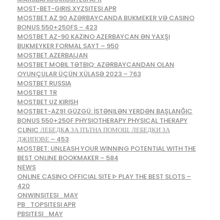
MOST-BET-GIRIS.XYZSITESI APR
MOSTBET AZ 90 AZƏRBAYCANDA BUKMEKER VƏ CASINO
BONUS 550+250FS – 423
MOSTBET AZ-90 KAZINO AZERBAYCAN ƏN YAXŞI
BUKMEYKER FORMAL SAYT – 950
MOSTBET AZERBAIJAN
MOSTBET MOBIL TƏTBIQ: AZƏRBAYCANDAN OLAN
OYUNÇULAR ÜÇÜN XÜLASƏ 2023 – 763
MOSTBET RUSSIA
MOSTBET TR
MOSTBET UZ KIRISH
MOSTBET-AZ91 GÜZGÜ: İSTƏNILƏN YERDƏN BAŞLANĞIC
BONUS 550+250F PHYSIOTHERAPY PHYSICAL THERAPY
CLINIC ЛЕБЕДКA ЗА ПЪТНА ПОМОЩ, ЛЕБЕДКИ ЗА
ДЖИПОВЕ – 453
MOSTBET: UNLEASH YOUR WINNING POTENTIAL WITH THE
BEST ONLINE BOOKMAKER – 584
NEWS
ONLINE CASINO OFFICIAL SITE ᐈ PLAY THE BEST SLOTS –
420
ONWINSITESI_MAY
PB_TOPSITESI APR
PBSITESI_MAY