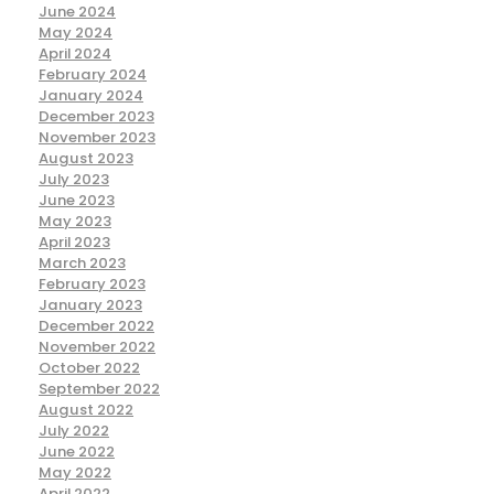
June 2024
May 2024
April 2024
February 2024
January 2024
December 2023
November 2023
August 2023
July 2023
June 2023
May 2023
April 2023
March 2023
February 2023
January 2023
December 2022
November 2022
October 2022
September 2022
August 2022
July 2022
June 2022
May 2022
April 2022