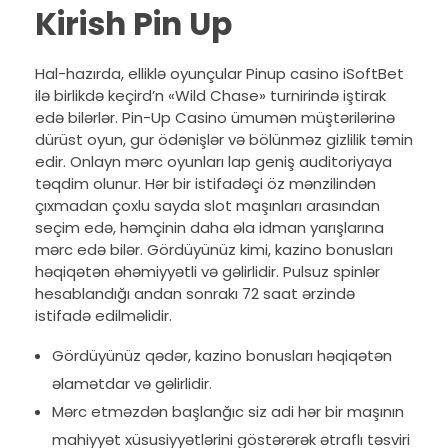
Kirish Pin Up
Hal-hazırda, elliklə oyunçular Pinup casino iSoftBet
ilə birlikdə keçird’n «Wild Chase» turnirində iştirak
edə bilərlər. Pin-Up Casino ümumən müştərilərinə
dürüst oyun, gur ödənişlər və bölünməz gizlilik təmin
edir. Onlayn mərc oyunları lap geniş auditoriyaya
təqdim olunur. Hər bir istifadəçi öz mənzilindən
çıxmadan çoxlu sayda slot maşınları arasından
seçim edə, həmçinin daha əla idman yarışlarına
mərc edə bilər. Gördüyünüz kimi, kazino bonusları
həqiqətən əhəmiyyətli və gəlirlidir. Pulsuz spinlər
hesablandığı andan sonrakı 72 saat ərzində
istifadə edilməlidir.
Gördüyünüz qədər, kazino bonusları həqiqətən
əlamətdar və gəlirlidir.
Mərc etməzdən başlanğıc siz adi hər bir maşının
mahiyyət xüsusiyyətlərini göstərərək ətraflı təsviri