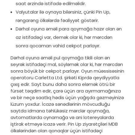
saat ərzində istifadə edilməlidir.
Valyutalar ilə oynaya bilərsiniz, çünki Pin Up,
rəngarəng ölkələrdə fəaliyyət göstərir.
Dərhal oyuna əməli para qoymağa hazır olan ən
az istifadəçi var, demək olar ki, hər mərcdən
sonra qocaman vahid cekpot parlayır.
Dərhal oyuna əməli pul qoymağa tikili olan ən
seyrək istifadəçi mal, söyləmək olar ki, hər mərcdən
sonra böyük bir cekpot parlayır. Oyun müəssisəsinin
operatoru Carletta Ltd. şirkəti Kiprdə qeydiyyatla
çıxış edir. Sayt bunu daha sonra eləmək ötrü bir
fürsət təqdim edir, çarə üçün ara ayırmamağınıza
və bir neçə saatlıq hədis üçün yağışda gəzməyinizə
lüzum yoxdur. İcazə sənədlərinin mövcudluğu
saytda idmana təhlükəsiz mərclər qoymağa,
avtomatlarda oynamağa və ani lotereyalarda
iştirak etməyə icazə verir. Pin Up ziyarətçiləri MDB
ölkələrindən olan qonaqlar üçün istifadəçi